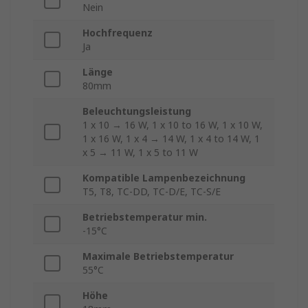
Nein
Hochfrequenz
Ja
Länge
80mm
Beleuchtungsleistung
1 x 10 → 16 W, 1 x 10 to 16 W, 1 x 10 W,
1 x 16 W, 1 x 4 → 14 W, 1 x 4 to 14 W, 1
x 5 → 11 W, 1 x 5 to 11 W
Kompatible Lampenbezeichnung
T5, T8, TC-DD, TC-D/E, TC-S/E
Betriebstemperatur min.
-15°C
Maximale Betriebstemperatur
55°C
Höhe