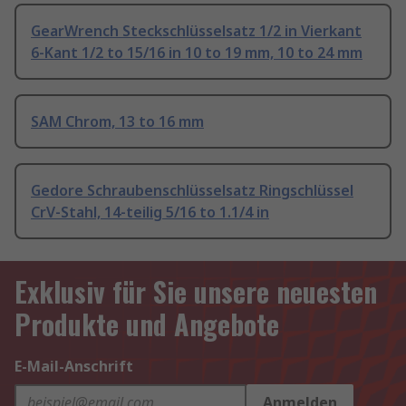
GearWrench Steckschlüsselsatz 1/2 in Vierkant
6-Kant 1/2 to 15/16 in 10 to 19 mm, 10 to 24 mm
SAM Chrom, 13 to 16 mm
Gedore Schraubenschlüsselsatz Ringschlüssel
CrV-Stahl, 14-teilig 5/16 to 1.1/4 in
Exklusiv für Sie unsere neuesten
Produkte und Angebote
E-Mail-Anschrift
Anmelden