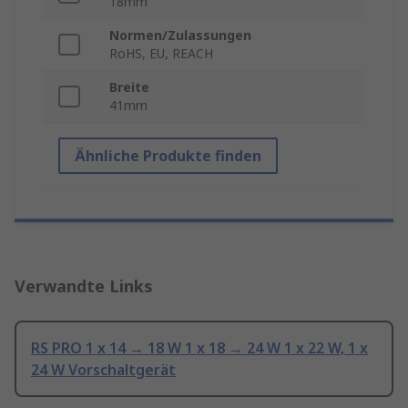
18mm
Normen/Zulassungen
RoHS, EU, REACH
Breite
41mm
Ähnliche Produkte finden
Verwandte Links
RS PRO 1 x 14 → 18 W 1 x 18 → 24 W 1 x 22 W, 1 x
24 W Vorschaltgerät