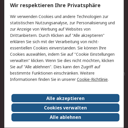
Wir respektieren Ihre Privatsphäre
Value Added Services
Lieferlösungen
Wir verwenden Cookies und andere Technologien zur
Rücksendungen
Kontakt
statistischen Nutzungsanalyse, zur Personalisierung und
Hilfe
Privatkunden
zur Anzeige von Werbung auf Websites von
Drittanbietern. Durch Klicken auf "Alle akzeptieren"
Rechtliches
erklären Sie sich mit der Verarbeitung von nicht-
essentiellen Cookies einverstanden. Sie können Ihre
AGB
Datenschutz
Cookies auswählen, indem Sie auf "Cookie Einstellungen
Cookie-Richtlinie
Zahlungsbedingungen
verwalten" klicken. Wenn Sie dies nicht möchten, klicken
Copyright/Impressum
Entsorgung
Sie auf "Alle ablehnen". Dies kann den Zugriff auf
Elektrogeräte/Batterien
bestimmte Funktionen einschränken. Weitere
Informationen finden Sie in unserer
Cookie-Richtlinie
.
Über RS
Alle akzeptieren
Unternehmen
RS weltweit
Karriere bei RS
Nachhaltigkeit
Cookies verwalten
Qualität/Umwelt/Zertifikate
Presse-Center
Alle ablehnen
Event-Center