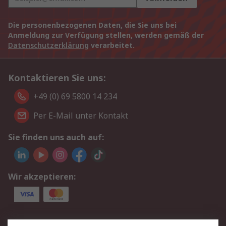
Die personenbezogenen Daten, die Sie uns bei
Anmeldung zur Verfügung stellen, werden gemäß der
Datenschutzerklärung
verarbeitet.
Kontaktieren Sie uns:
+49 (0) 69 5800 14 234
Per E-Mail unter Kontakt
Sie finden uns auch auf:
Wir akzeptieren:
Service