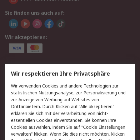
Sie finden uns auch auf:
Wir akzeptieren:
Service
Wir respektieren Ihre Privatsphäre
Value Added Services
Lieferlösungen
Wir verwenden Cookies und andere Technologien zur
Rücksendungen
Kontakt
statistischen Nutzungsanalyse, zur Personalisierung und
Hilfe
Privatkunden
zur Anzeige von Werbung auf Websites von
Drittanbietern. Durch Klicken auf "Alle akzeptieren"
Rechtliches
erklären Sie sich mit der Verarbeitung von nicht-
essentiellen Cookies einverstanden. Sie können Ihre
AGB
Datenschutz
Cookies auswählen, indem Sie auf "Cookie Einstellungen
Cookie-Richtlinie
Zahlungsbedingungen
verwalten" klicken. Wenn Sie dies nicht möchten, klicken