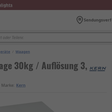
lights
Sendungsverf
geräte
/
Waagen
ge 30kg / Auflösung 3,
Marke
:
Kern