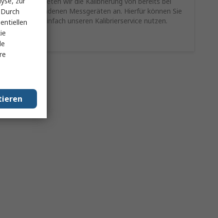
yse, zur
Als Service bieten wir die Kalibrierung von bereits bei
Ihnen vorhandenen Messgeräten an. Hierfür können Sie
 Durch
schnell und einfach unseren Kalibrierservice nutzen.
entiellen
ie
Mehr Infos
le
re
tieren