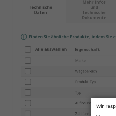
Mehr Infos
Technische
und
Daten
technische
Dokumente
Finden Sie ähnliche Produkte, indem Sie 
Alle auswählen
Eigenschaft
Marke
Wägebereich
Produkt Typ
Typ
Auflösung
Wir resp
Zählfunktion