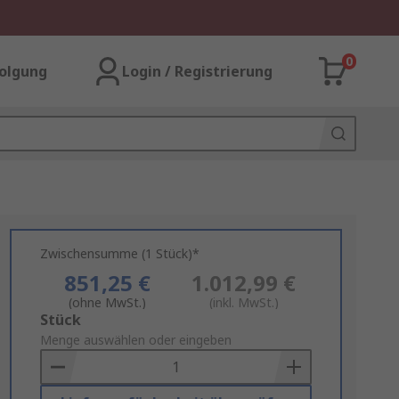
0
olgung
Login / Registrierung
Zwischensumme (1 Stück)*
851,25 €
1.012,99 €
(ohne MwSt.)
(inkl. MwSt.)
Add
Stück
to
Menge auswählen oder eingeben
Basket