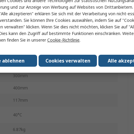
en Cookies und andere Technologien zur statistischen Nutzungsanal
erung und zur Anzeige von Werbung auf Websites von Drittanbietern.
WLAN, Analog, USB-Gerät, RS232, Ethernet,
"Alle akzeptieren" erklären Sie sich mit der Verarbeitung von nicht-ess
Bluetooth 4.0
verstanden. Sie können Ihre Cookies auswählen, indem Sie auf "Cook
LCD
en verwalten" klicken. Wenn Sie dies nicht möchten, klicken Sie auf "Al
Dies kann den Zugriff auf bestimmte Funktionen einschränken. Weite
USB
en finden Sie in unserer
Cookie-Richtlinie
.
.
-10°C
e ablehnen
Cookies verwalten
Alle akzep
G, Stück, kg
300mm
400mm
117mm
40°C
6.87kg