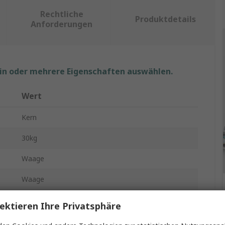
Rechtliche
Produktdetails
Anforderungen
ein oder mehrere Eigenschaften auswählen.
Wert
Kern
30kg
Waage
Waage
3
ektieren Ihre Privatsphäre
Nein