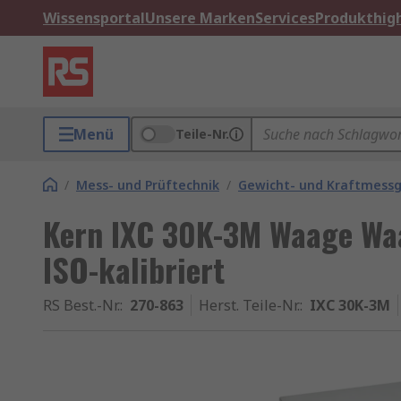
Wissensportal
Unsere Marken
Services
Produkthigh
Menü
Teile-Nr.
/
Mess- und Prüftechnik
/
Gewicht- und Kraftmess
Kern IXC 30K-3M Waage Waa
ISO-kalibriert
RS Best.-Nr.
:
270-863
Herst. Teile-Nr.
:
IXC 30K-3M