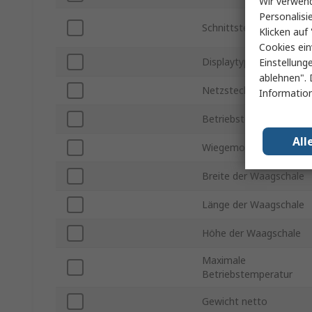
Wir verwend
Personalisi
Schnittstellentyp
Klicken auf 
Cookies ein
Displaytyp
Einstellung
ablehnen". 
Netzstecker Typ
Information
Betriebstemperatur min
All
Wiegemodi
Breite der Waagschale
Länge der Waagschale
Höhe der Waagschale
Maximale
Betriebstemperatur
Gewicht netto