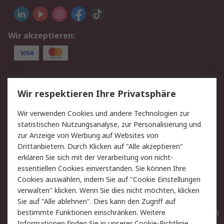
Wir akzeptieren:
Service
Wir respektieren Ihre Privatsphäre
Value Added Services
Lieferlösungen
Wir verwenden Cookies und andere Technologien zur
Rücksendungen
Kontakt
statistischen Nutzungsanalyse, zur Personalisierung und
Hilfe
Privatkunden
zur Anzeige von Werbung auf Websites von
Drittanbietern. Durch Klicken auf "Alle akzeptieren"
Rechtliches
erklären Sie sich mit der Verarbeitung von nicht-
essentiellen Cookies einverstanden. Sie können Ihre
AGB
Datenschutz
Cookies auswählen, indem Sie auf "Cookie Einstellungen
Cookie-Richtlinie
Zahlungsbedingungen
verwalten" klicken. Wenn Sie dies nicht möchten, klicken
Copyright/Impressum
Entsorgung
Sie auf "Alle ablehnen". Dies kann den Zugriff auf
Elektrogeräte/Batterien
bestimmte Funktionen einschränken. Weitere
Informationen finden Sie in unserer
Cookie-Richtlinie
.