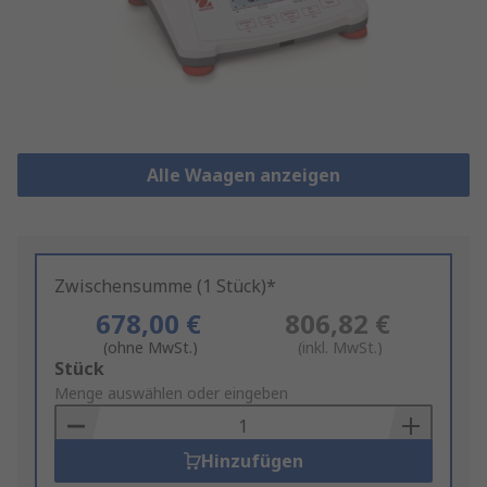
Alle Waagen anzeigen
Zwischensumme (1 Stück)*
678,00 €
806,82 €
(ohne MwSt.)
(inkl. MwSt.)
Add
Stück
to
Menge auswählen oder eingeben
Basket
Hinzufügen