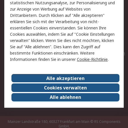
statistischen Nutzungsanalyse, zur Personalisierung und
Hilfe
Privatkunden
zur Anzeige von Werbung auf Websites von
Drittanbietern. Durch Klicken auf "Alle akzeptieren"
Rechtliches
erklären Sie sich mit der Verarbeitung von nicht-
essentiellen Cookies einverstanden. Sie können Ihre
AGB
Datenschutz
Cookies auswählen, indem Sie auf "Cookie Einstellungen
Cookie-Richtlinie
Zahlungsbedingungen
verwalten" klicken. Wenn Sie dies nicht möchten, klicken
Copyright/Impressum
Entsorgung
Sie auf "Alle ablehnen". Dies kann den Zugriff auf
Elektrogeräte/Batterien
bestimmte Funktionen einschränken. Weitere
Informationen finden Sie in unserer
Cookie-Richtlinie
.
Über RS
Alle akzeptieren
Unternehmen
RS weltweit
Karriere bei RS
Nachhaltigkeit
Cookies verwalten
Qualität/Umwelt/Zertifikate
Presse-Center
Alle ablehnen
Event-Center
Mainzer Landstraße 180, 60327 Frankfurt am Main
© RS Components
GmbH,