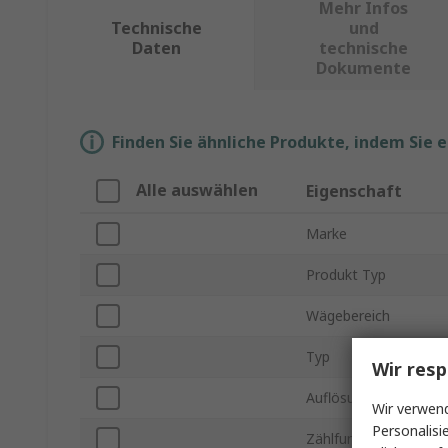
Mehr Infos
Technische
und
Daten
technische
Dokumente
Finden Sie ähnliche Produkte, indem Sie 
Alle auswählen
Eigenschaft
Marke
Produkt Typ
Wägebereich
Typ
Wir resp
Auflösung
Wir verwend
Personalisi
Zählfunktion