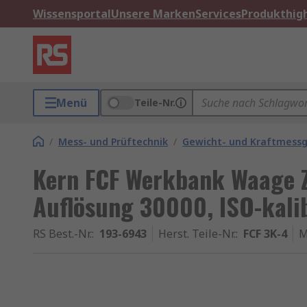
Wissensportal
Unsere Marken
Services
Produkthigh
Menü
Teile-Nr.
/
Mess- und Prüftechnik
/
Gewicht- und Kraftmess
Kern FCF Werkbank Waage Z
Auflösung 30000, ISO-kalib
RS Best.-Nr.
:
193-6943
Herst. Teile-Nr.
:
FCF 3K-4
M