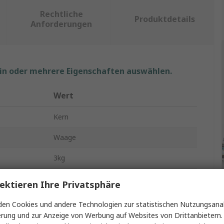
Rechtliche
Produktdetails
Anforderungen
ein oder mehrere Eigenschaften auswählen.
Wert
Kern
Waage
3kg
Werkbank
ektieren Ihre Privatsphäre
30000
en Cookies und andere Technologien zur statistischen Nutzungsanal
erung und zur Anzeige von Werbung auf Websites von Drittanbietern.
Ja