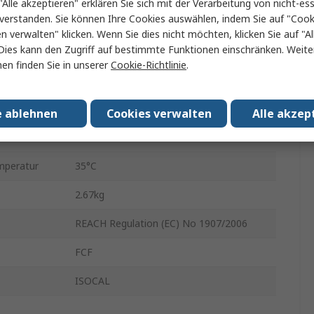
"Alle akzeptieren" erklären Sie sich mit der Verarbeitung von nicht-ess
verstanden. Sie können Ihre Cookies auswählen, indem Sie auf "Cook
Typ C
en verwalten" klicken. Wenn Sie dies nicht möchten, klicken Sie auf "Al
Dies kann den Zugriff auf bestimmte Funktionen einschränken. Weite
e
270mm
en finden Sie in unserer
Cookie-Richtlinie
.
106mm
e
345mm
e ablehnen
Cookies verwalten
Alle akzep
in.
5°C
mperatur
35°C
2.67kg
REACH Regulation (EC) No 1907/2006
FCF
ISOCAL