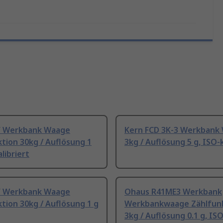
F Werkbank Waage
Kern FCD 3K-3 Werkbank
tion 30kg / Auflösung 1
3kg / Auflösung 5 g, ISO-k
alibriert
F Werkbank Waage
Ohaus R41ME3 Werkbank
tion 30kg / Auflösung 1 g
Werkbankwaage Zählfun
3kg / Auflösung 0.1 g, ISO