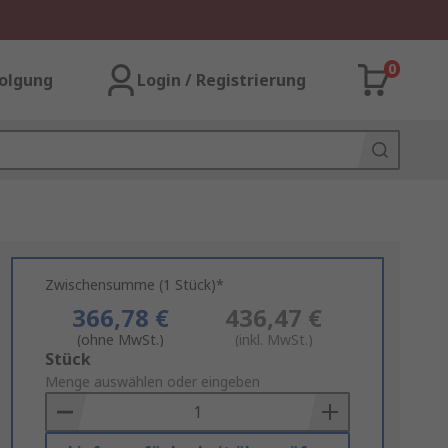
0
olgung
Login / Registrierung
Zwischensumme (1 Stück)*
366,78 €
436,47 €
(ohne MwSt.)
(inkl. MwSt.)
Add
Stück
to
Menge auswählen oder eingeben
Basket