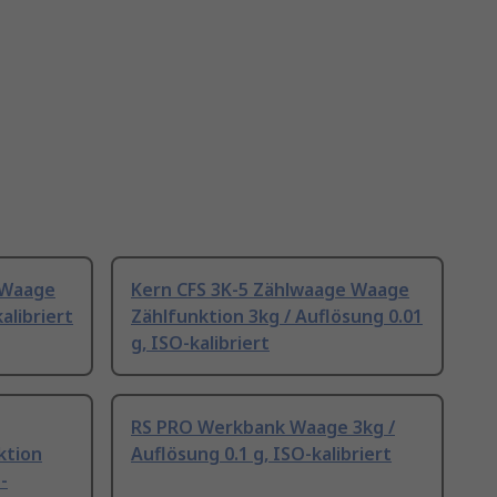
 Waage
Kern CFS 3K-5 Zählwaage Waage
alibriert
Zählfunktion 3kg / Auflösung 0.01
g, ISO-kalibriert
RS PRO Werkbank Waage 3kg /
ktion
Auflösung 0.1 g, ISO-kalibriert
-