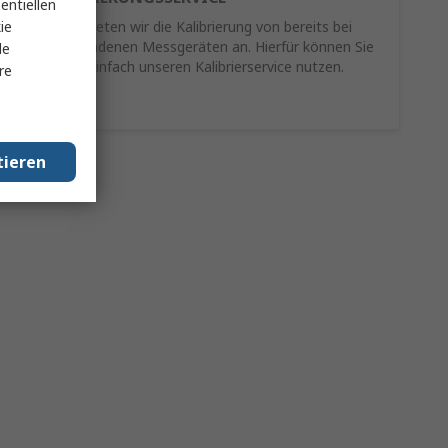
entiellen
ie
Als Service bieten wir die Kalibrierung von bereits bei
Ihnen vorhandenen Messgeräten an. Hierfür können Sie
le
schnell und einfach unseren Kalibrierservice nutzen.
re
Mehr Infos
tieren