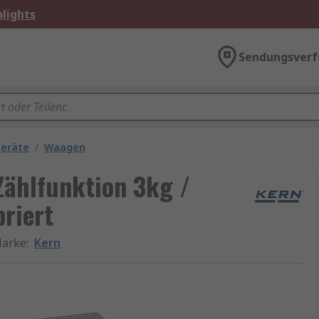
lights
Sendungsverf
geräte
/
Waagen
ählfunktion 3kg /
riert
arke
:
Kern