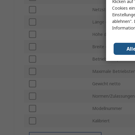
Klicken auf 
Cookies ein
Netzstecker Typ
Einstellung
ablehnen". 
Länge der Waagschal
Information
Höhe der Waagschale
Breite der Waagschal
All
Betriebstemperatur m
Maximale Betriebste
Gewicht netto
Normen/Zulassungen
Modellnummer
Kalibriert