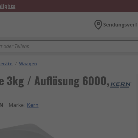
lights
Sendungsverf
geräte
/
Waagen
e 3kg / Auflösung 6000,
PN
Marke
:
Kern