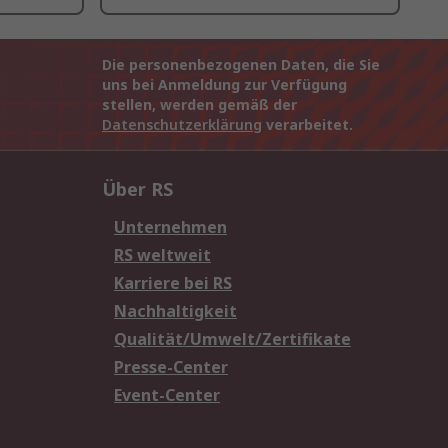
Die personenbezogenen Daten, die Sie
uns bei Anmeldung zur Verfügung
stellen, werden gemäß der
Datenschutzerklärung
verarbeitet.
Über RS
Unternehmen
RS weltweit
Karriere bei RS
Nachhaltigkeit
Qualität/Umwelt/Zertifikate
Presse-Center
Event-Center