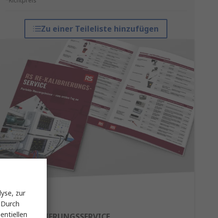
*Richtpreis
Zu einer Teileliste hinzufügen
yse, zur
 Durch
entiellen
RE-KALIBRIERUNGSSERVICE