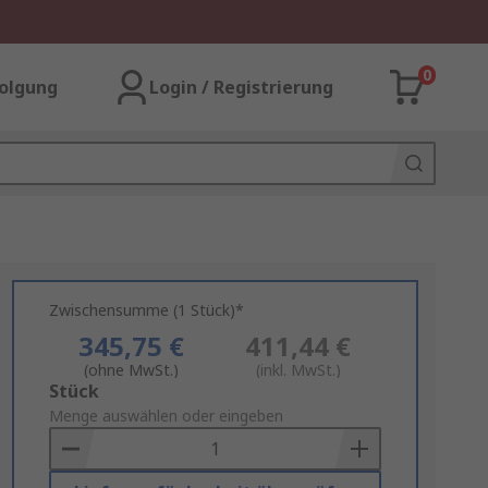
0
olgung
Login / Registrierung
Zwischensumme (1 Stück)*
345,75 €
411,44 €
(ohne MwSt.)
(inkl. MwSt.)
Add
Stück
to
Menge auswählen oder eingeben
Basket