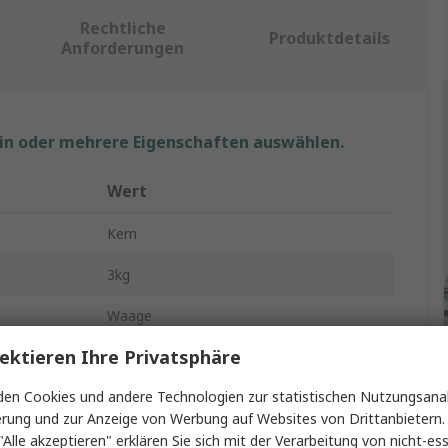
Rechtliche
Produktdetails
Anforderungen
ein oder mehrere Eigenschaften auswählen.
Wert
Kern
3kg
Waage
ektieren Ihre Privatsphäre
Werkbank
en Cookies und andere Technologien zur statistischen Nutzungsanal
6000
erung und zur Anzeige von Werbung auf Websites von Drittanbietern.
LCD-Hintergrundbeleuchtung
"Alle akzeptieren" erklären Sie sich mit der Verarbeitung von nicht-ess