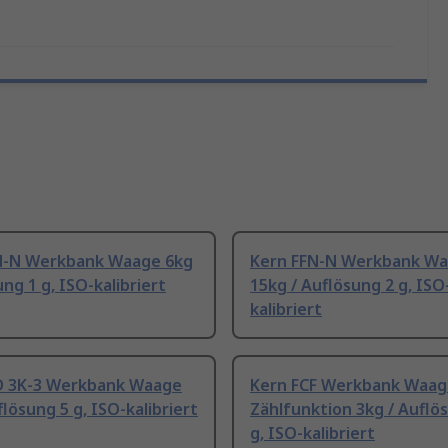
N-N Werkbank Waage 6kg
Kern FFN-N Werkbank W
ung 1 g, ISO-kalibriert
15kg / Auflösung 2 g, ISO
kalibriert
D 3K-3 Werkbank Waage
Kern FCF Werkbank Waag
flösung 5 g, ISO-kalibriert
Zählfunktion 3kg / Auflö
g, ISO-kalibriert