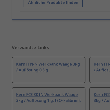
Ähnliche Produkte finden
Verwandte Links
Kern FFN-N Werkbank Waage 3kg
Kern FF
/ Auflösung 0.5 g
/ Auflös
Kern FCE 3K1N Werkbank Waage
Kern FC
3kg / Auflösung 1 g, ISO-kalibriert
3kg / Au