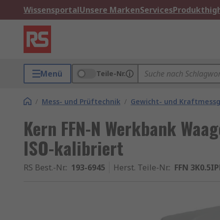
Wissensportal
Unsere Marken
Services
Produkthigh
Menü
Teile-Nr.
/
Mess- und Prüftechnik
/
Gewicht- und Kraftmess
Kern FFN-N Werkbank Waag
ISO-kalibriert
RS Best.-Nr.
:
193-6945
Herst. Teile-Nr.
:
FFN 3K0.5I