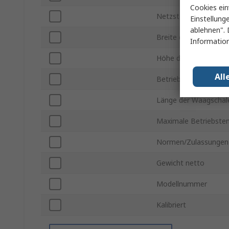
Cookies ein
Netzstecker Typ
Einstellung
ablehnen". 
Breite der Waagschal
Information
Höhe der Waagschale
All
Betriebstemperatur m
Länge der Waagschal
Maximale Betriebste
Normen/Zulassungen
Gewicht netto
Modellnummer
Kalibriert