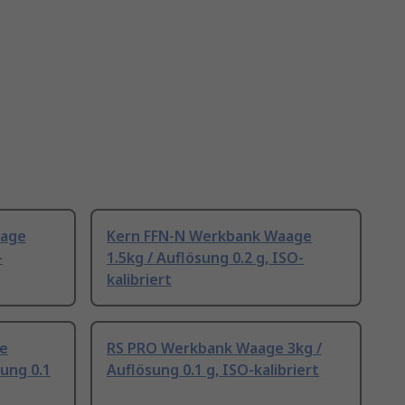
aage
Kern FFN-N Werkbank Waage
-
1.5kg / Auflösung 0.2 g, ISO-
kalibriert
e
RS PRO Werkbank Waage 3kg /
sung 0.1
Auflösung 0.1 g, ISO-kalibriert