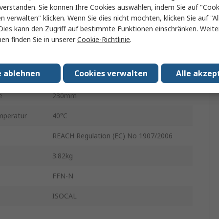
verstanden. Sie können Ihre Cookies auswählen, indem Sie auf "Cook
Typ C
en verwalten" klicken. Wenn Sie dies nicht möchten, klicken Sie auf "Al
Dies kann den Zugriff auf bestimmte Funktionen einschränken. Weite
e
300mm
en finden Sie in unserer
Cookie-Richtlinie
.
130mm
e ablehnen
Cookies verwalten
Alle akzep
in.
0°C
e
230mm
mperatur
40°C
REACH Regulation (EC) No 1907/2006
3.82kg
FFN-N
ISOCAL