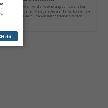
ie
Als Service bieten wir die Kalibrierung von bereits bei
le
Ihnen vorhandenen Messgeräten an. Hierfür können Sie
re
schnell und einfach unseren Kalibrierservice nutzen.
Mehr Infos
tieren