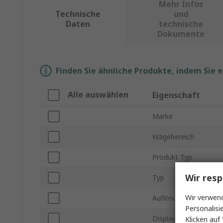
Mehr Infos
Technische
und
Daten
technische
Dokumente
Finden Sie ähnliche Produkte, indem Sie 
Alle auswählen
Eigenschaft
Marke
Wägebereich
Produkt Typ
Wir resp
Typ
Wir verwend
Auflösung
Personalisi
Displaytyp
Klicken auf 