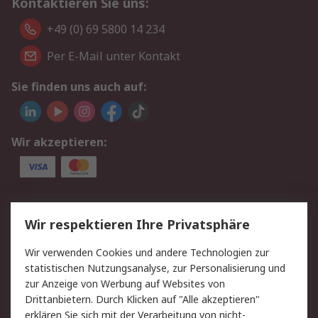
Kontaktieren Sie uns:
+49 (0) 69 5800 14 234
Per E-Mail unter Kontakt
Sie finden uns auch auf:
Wir akzeptieren:
Service
Wir respektieren Ihre Privatsphäre
Value Added Services
Lieferlösungen
Wir verwenden Cookies und andere Technologien zur
Rücksendungen
Kontakt
statistischen Nutzungsanalyse, zur Personalisierung und
Hilfe
Privatkunden
zur Anzeige von Werbung auf Websites von
Drittanbietern. Durch Klicken auf "Alle akzeptieren"
Rechtliches
erklären Sie sich mit der Verarbeitung von nicht-