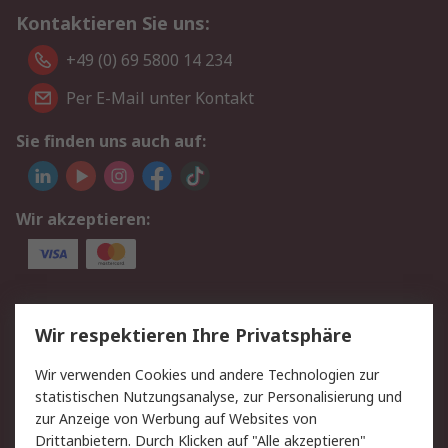
Kontaktieren Sie uns:
+49 (0) 69 5800 14 234
Per E-Mail unter Kontakt
Sie finden uns auch auf:
Wir akzeptieren:
Service
Wir respektieren Ihre Privatsphäre
Value Added Services
Lieferlösungen
Wir verwenden Cookies und andere Technologien zur
Rücksendungen
Kontakt
statistischen Nutzungsanalyse, zur Personalisierung und
Hilfe
Privatkunden
zur Anzeige von Werbung auf Websites von
Drittanbietern. Durch Klicken auf "Alle akzeptieren"