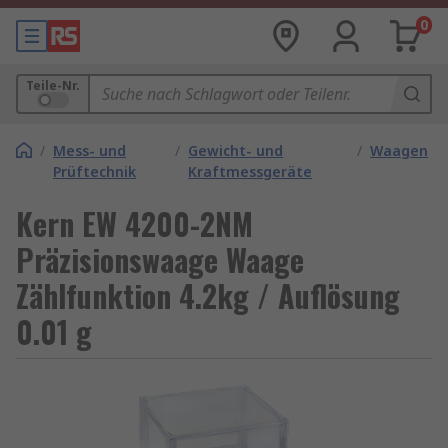
0
Teile-Nr.
/
Mess- und
/
Gewicht- und
/
Waagen
Prüftechnik
Kraftmessgeräte
Kern EW 4200-2NM
Präzisionswaage Waage
Zählfunktion 4.2kg / Auflösung
0.01 g