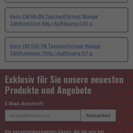
Kern CM 60-2N Taschenformat Waage
Zählfunktion 60g / Auflösung 0.01 g
Kern CM 150-1N Taschenformat Waage
Zählfunktion 150g / Auflösung 0.1 g
Exklusiv für Sie unsere neuesten
Produkte und Angebote
E-Mail-Anschrift
Anmelden
Die personenbezogenen Daten, die Sie uns bei