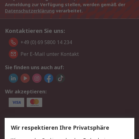
Anmeldung zur Verfügung stellen, werden gemäß der
Datenschutzerklärung
verarbeitet.
Kontaktieren Sie uns:
+49 (0) 69 5800 14 234
Per E-Mail unter Kontakt
Sie finden uns auch auf:
Wir akzeptieren:
Service
Wir respektieren Ihre Privatsphäre
Value Added Services
Lieferlösungen