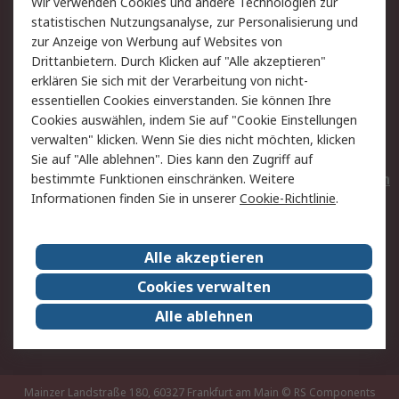
Wir verwenden Cookies und andere Technologien zur
Rücksendungen
Kontakt
statistischen Nutzungsanalyse, zur Personalisierung und
Hilfe
Privatkunden
zur Anzeige von Werbung auf Websites von
Drittanbietern. Durch Klicken auf "Alle akzeptieren"
Rechtliches
erklären Sie sich mit der Verarbeitung von nicht-
essentiellen Cookies einverstanden. Sie können Ihre
AGB
Datenschutz
Cookies auswählen, indem Sie auf "Cookie Einstellungen
Cookie-Richtlinie
Zahlungsbedingungen
verwalten" klicken. Wenn Sie dies nicht möchten, klicken
Copyright/Impressum
Entsorgung
Sie auf "Alle ablehnen". Dies kann den Zugriff auf
Elektrogeräte/Batterien
bestimmte Funktionen einschränken. Weitere
Informationen finden Sie in unserer
Cookie-Richtlinie
.
Über RS
Alle akzeptieren
Unternehmen
RS weltweit
Karriere bei RS
Nachhaltigkeit
Cookies verwalten
Qualität/Umwelt/Zertifikate
Presse-Center
Alle ablehnen
Event-Center
Mainzer Landstraße 180, 60327 Frankfurt am Main
© RS Components