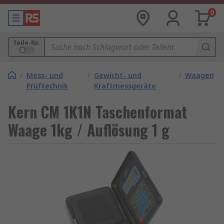
0
Teile-Nr.
/
Mess- und
/
Gewicht- und
/
Waagen
Prüftechnik
Kraftmessgeräte
Kern CM 1K1N Taschenformat
Waage 1kg / Auflösung 1 g