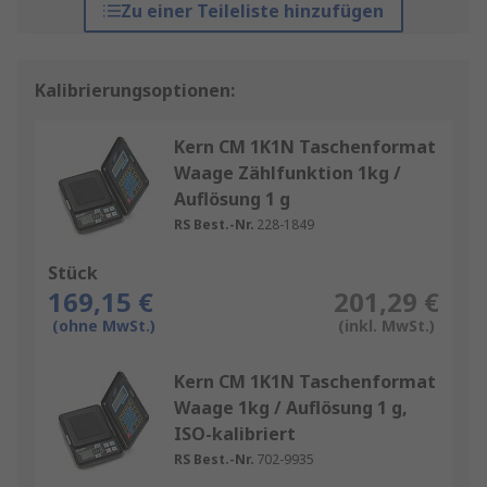
Zu einer Teileliste hinzufügen
Kalibrierungsoptionen:
Kern CM 1K1N Taschenformat
Waage Zählfunktion 1kg /
Auflösung 1 g
RS Best.-Nr.
228-1849
Stück
169,15 €
201,29 €
(ohne MwSt.)
(inkl. MwSt.)
Kern CM 1K1N Taschenformat
Waage 1kg / Auflösung 1 g,
ISO-kalibriert
RS Best.-Nr.
702-9935