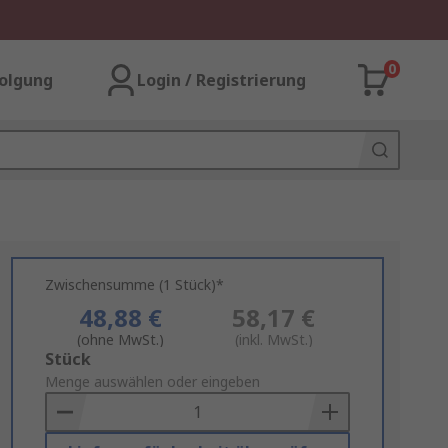
0
olgung
Login / Registrierung
Zwischensumme (1 Stück)*
48,88 €
58,17 €
(ohne MwSt.)
(inkl. MwSt.)
Add
Stück
to
Menge auswählen oder eingeben
Basket