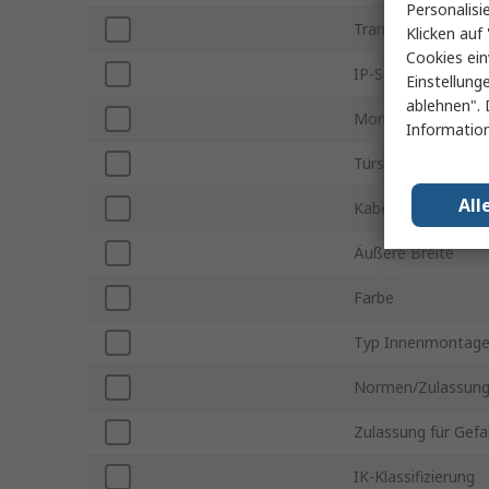
Personalisi
Transparente Tür
Klicken auf 
Cookies ein
IP-Schutzart
Einstellung
ablehnen". 
Montageplatte
Information
Türschloss-Typ
All
Kabeleinführungspl
Äußere Breite
Farbe
Typ Innenmontag
Normen/Zulassun
Zulassung für Gef
IK-Klassifizierung