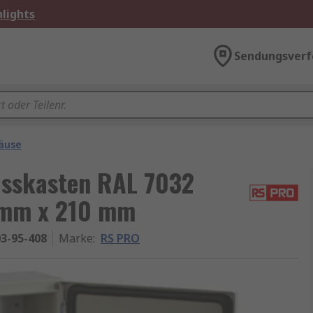
lights
Sendungsverf
äuse
sskasten RAL 7032
 mm x 210 mm
3-95-408
Marke
:
RS PRO