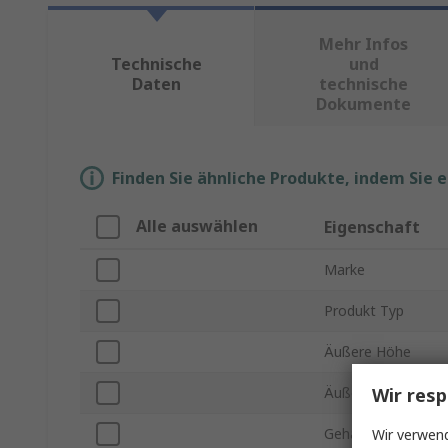
Mehr Infos
Technische
und
Daten
technische
Dokumente
Finden Sie ähnliche Produkte, indem Sie 
Alle auswählen
Eigenschaft
Marke
Produkt Typ
Äußere Höhe
Wir resp
Äußere Tiefe
Gehäusematerial
Wir verwend