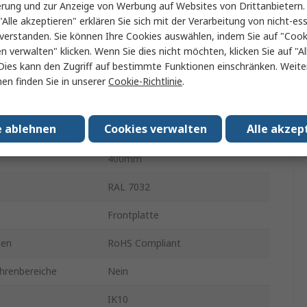
erung und zur Anzeige von Werbung auf Websites von Drittanbietern.
Nein
"Alle akzeptieren" erklären Sie sich mit der Verarbeitung von nicht-ess
verstanden. Sie können Ihre Cookies auswählen, indem Sie auf "Cook
IP66
en verwalten" klicken. Wenn Sie dies nicht möchten, klicken Sie auf "Al
Dies kann den Zugriff auf bestimmte Funktionen einschränken. Weite
Ja
en finden Sie in unserer
Cookie-Richtlinie
.
Einfaches Verschlusssystem
e ablehnen
Cookies verwalten
Alle akzep
atte
Ja
400mm
RAL 7032
e
Frontplatte
gen
RoHS Compliant
ahrenbereiche
Nein
IK10