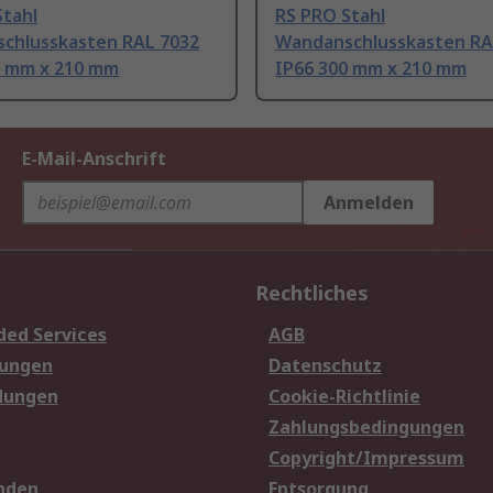
Stahl
RS PRO Stahl
chlusskasten RAL 7032
Wandanschlusskasten RA
0 mm x 210 mm
IP66 300 mm x 210 mm
E-Mail-Anschrift
Anmelden
Rechtliches
ded Services
AGB
sungen
Datenschutz
dungen
Cookie-Richtlinie
Zahlungsbedingungen
Copyright/Impressum
nden
Entsorgung