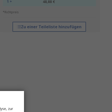
1 +
48,88 €
*Richtpreis
Zu einer Teileliste hinzufügen
yse, zur