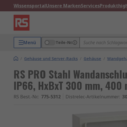
Wissensportal
Unsere Marken
Services
Produkthigh
Menü
Teile-Nr.
/
Gehäuse und Server-Racks
/
Gehäuse
/
Wandgeh
RS PRO Stahl Wandanschlu
IP66, HxBxT 300 mm, 400
RS Best.-Nr.
:
775-5312
Distrelec-Artikelnummer
:
30