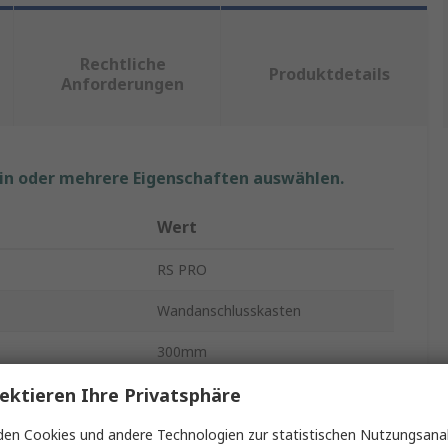
Rechtliche
Produktdetails
Anforderungen
ein oder mehrere Eigenschaften auswählen.
Wert
RS PRO
Wandanschlusskasten
300mm
ektieren Ihre Privatsphäre
210mm
Stahl
en Cookies und andere Technologien zur statistischen Nutzungsanal