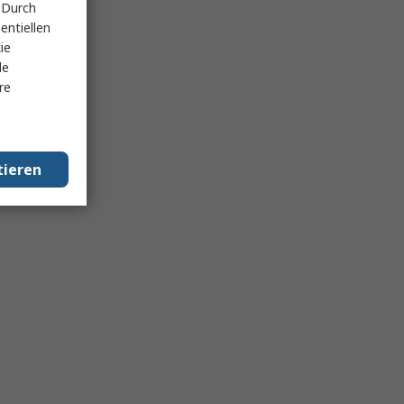
 Durch
entiellen
ie
le
re
tieren