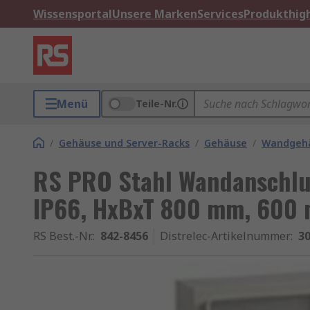
Wissensportal
Unsere Marken
Services
Produkthigh
Menü
Teile-Nr.
/
Gehäuse und Server-Racks
/
Gehäuse
/
Wandgeh
RS PRO Stahl Wandanschlu
IP66, HxBxT 800 mm, 600
RS Best.-Nr.
:
842-8456
Distrelec-Artikelnummer
:
30