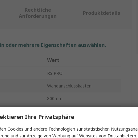
Rechtliche
Produktdetails
Anforderungen
ein oder mehrere Eigenschaften auswählen.
Wert
RS PRO
Wandanschlusskasten
800mm
400mm
ektieren Ihre Privatsphäre
Stahl
en Cookies und andere Technologien zur statistischen Nutzungsanal
erung und zur Anzeige von Werbung auf Websites von Drittanbietern.
Nein