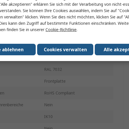
"Alle akzeptieren" erklären Sie sich mit der Verarbeitung von nicht-ess
IP66
verstanden. Sie können Ihre Cookies auswählen, indem Sie auf "Cook
en verwalten" klicken. Wenn Sie dies nicht möchten, klicken Sie auf "Al
Ja
Dies kann den Zugriff auf bestimmte Funktionen einschränken. Weite
en finden Sie in unserer
Cookie-Richtlinie
.
Doppeltes Verschlusssystem
atte
Nein
e ablehnen
Cookies verwalten
Alle akzep
600mm
RAL 7032
Frontplatte
en
RoHS Compliant
hrenbereiche
Nein
IK10
Nein