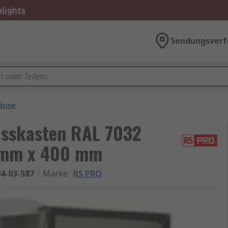
lights
Sendungsverf
äuse
sskasten RAL 7032
 mm x 400 mm
4-03-587
Marke
:
RS PRO