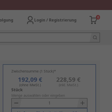
0
olgung
Login / Registrierung
Zwischensumme (1 Stück)*
192,09 €
228,59 €
(ohne MwSt.)
(inkl. MwSt.)
Add
Stück
to
Menge auswählen oder eingeben
Basket