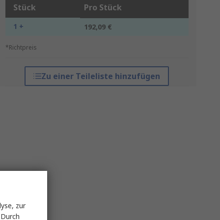
Stück
Pro Stück
1 +
192,09 €
*Richtpreis
Zu einer Teileliste hinzufügen
yse, zur
 Durch