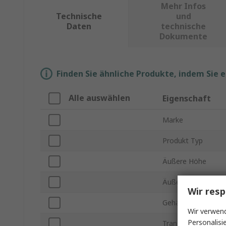
Mehr Infos
Technische
und
Daten
technische
Dokumente
Finden Sie ähnliche Produkte, indem Sie 
Alle auswählen
Eigenschaft
Marke
Produkt Typ
Äußere Höhe
Äußere Tiefe
Wir resp
Gehäusematerial
Wir verwend
Personalisi
Transparente Tür