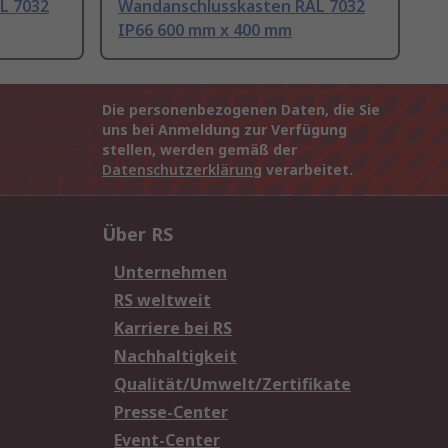
L 7032
Wandanschlusskasten RAL 7032
IP66 600 mm x 400 mm
Die personenbezogenen Daten, die Sie
uns bei Anmeldung zur Verfügung
stellen, werden gemäß der
Datenschutzerklärung
verarbeitet.
Über RS
Unternehmen
RS weltweit
Karriere bei RS
Nachhaltigkeit
Qualität/Umwelt/Zertifikate
Presse-Center
Event-Center