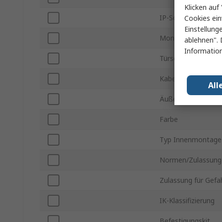
Klicken auf 
IP-Schutzart
Cookies ein
Einstellung
Montageplatte
ablehnen". 
Information
Türschloss-Typ
Kabeleinführungspl
All
Äußere Breite
Farbe
Typ Innenmontage
Normen/Zulassung
Zulassung für Gefa
IK-Klassifizierung
Befestigungskit