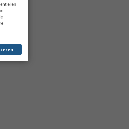
entiellen
ie
le
re
tieren