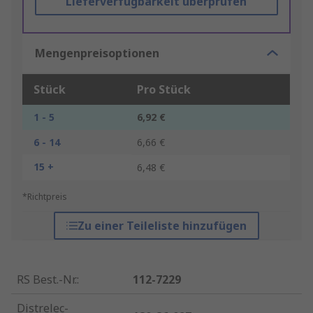
Lieferverfügbarkeit überprüfen
Mengenpreisoptionen
Stück
Pro Stück
1 - 5
6,92 €
6 - 14
6,66 €
15 +
6,48 €
*Richtpreis
Zu einer Teileliste hinzufügen
RS Best.-Nr.
:
112-7229
Distrelec-