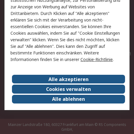
statistischen Nutzungsanalyse, zur Personalisierung und
Hilfe
Privatkunden
zur Anzeige von Werbung auf Websites von
Drittanbietern. Durch Klicken auf "Alle akzeptieren"
Rechtliches
erklären Sie sich mit der Verarbeitung von nicht-
essentiellen Cookies einverstanden. Sie können Ihre
AGB
Datenschutz
Cookies auswählen, indem Sie auf "Cookie Einstellungen
Cookie-Richtlinie
Zahlungsbedingungen
verwalten" klicken. Wenn Sie dies nicht möchten, klicken
Copyright/Impressum
Entsorgung
Sie auf "Alle ablehnen". Dies kann den Zugriff auf
Elektrogeräte/Batterien
bestimmte Funktionen einschränken. Weitere
Informationen finden Sie in unserer
Cookie-Richtlinie
.
Über RS
Alle akzeptieren
Unternehmen
RS weltweit
Karriere bei RS
Nachhaltigkeit
Cookies verwalten
Qualität/Umwelt/Zertifikate
Presse-Center
Alle ablehnen
Event-Center
Mainzer Landstraße 180, 60327 Frankfurt am Main
© RS Components
GmbH,