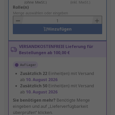
(ohne MwSt.)
(inkl. MwSt.)
Add
Rolle(n)
to
Menge auswählen oder eingeben
Basket
Hinzufügen
VERSANDKOSTENFREIE Lieferung für
Bestellungen ab 100,00 €
Auf Lager
Zusätzlich
22
Einheit(en) mit Versand
ab
10. August 2026
Zusätzlich
50
Einheit(en) mit Versand
ab
10. August 2026
Sie benötigen mehr?
Benötigte Menge
eingeben und auf „Lieferverfügbarkeit
überprüfen“ klicken.