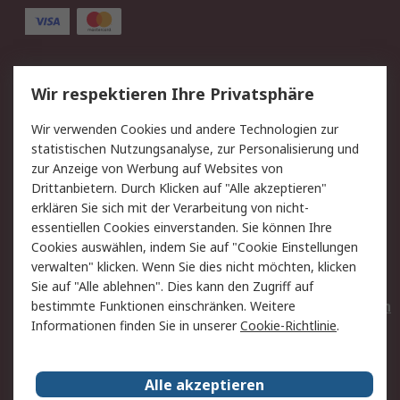
Service
Wir respektieren Ihre Privatsphäre
Value Added Services
Lieferlösungen
Wir verwenden Cookies und andere Technologien zur
Rücksendungen
Kontakt
statistischen Nutzungsanalyse, zur Personalisierung und
Hilfe
Privatkunden
zur Anzeige von Werbung auf Websites von
Drittanbietern. Durch Klicken auf "Alle akzeptieren"
Rechtliches
erklären Sie sich mit der Verarbeitung von nicht-
essentiellen Cookies einverstanden. Sie können Ihre
AGB
Datenschutz
Cookies auswählen, indem Sie auf "Cookie Einstellungen
Cookie-Richtlinie
Zahlungsbedingungen
verwalten" klicken. Wenn Sie dies nicht möchten, klicken
Copyright/Impressum
Entsorgung
Sie auf "Alle ablehnen". Dies kann den Zugriff auf
Elektrogeräte/Batterien
bestimmte Funktionen einschränken. Weitere
Informationen finden Sie in unserer
Cookie-Richtlinie
.
Über RS
Alle akzeptieren
Unternehmen
RS weltweit