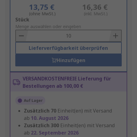
13,75 €
16,36 €
(ohne MwSt.)
(inkl. MwSt.)
Add
Stück
to
Menge auswählen oder eingeben
Basket
Lieferverfügbarkeit überprüfen
Hinzufügen
VERSANDKOSTENFREIE Lieferung für
Bestellungen ab 100,00 €
Auf Lager
Zusätzlich
70
Einheit(en) mit Versand
ab
10. August 2026
Zusätzlich
300
Einheit(en) mit Versand
ab
22. September 2026