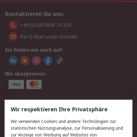
Kontaktieren Sie uns:
+49 (0) 69 5800 14 234
Per E-Mail unter Kontakt
Sie finden uns auch auf:
Wir akzeptieren:
Service
Wir respektieren Ihre Privatsphäre
Value Added Services
Lieferlösungen
Wir verwenden Cookies und andere Technologien zur
Rücksendungen
Kontakt
statistischen Nutzungsanalyse, zur Personalisierung und
Hilfe
Privatkunden
zur Anzeige von Werbung auf Websites von