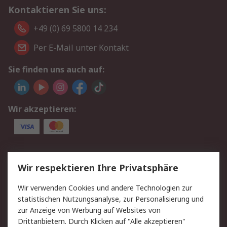
Kontaktieren Sie uns:
+49 (0) 69 5800 14 234
Per E-Mail unter Kontakt
Sie finden uns auch auf:
Wir akzeptieren:
Service
Wir respektieren Ihre Privatsphäre
Value Added Services
Lieferlösungen
Wir verwenden Cookies und andere Technologien zur
Rücksendungen
Kontakt
statistischen Nutzungsanalyse, zur Personalisierung und
Hilfe
Privatkunden
zur Anzeige von Werbung auf Websites von
Drittanbietern. Durch Klicken auf "Alle akzeptieren"