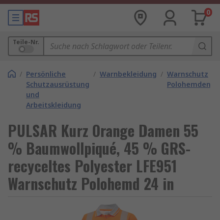
0
Teile-Nr.
/
Persönliche
/
Warnbekleidung
/
Warnschutz
Schutzausrüstung
Polohemden
und
Arbeitskleidung
PULSAR Kurz Orange Damen 55
% Baumwollpiqué, 45 % GRS-
recyceltes Polyester LFE951
Warnschutz Polohemd 24 in