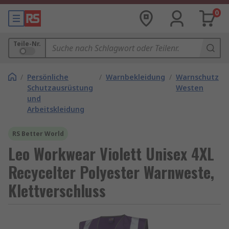
0
Teile-Nr.
/
Persönliche
/
Warnbekleidung
/
Warnschutz
Schutzausrüstung
Westen
und
Arbeitskleidung
RS Better World
Leo Workwear Violett Unisex 4XL
Recycelter Polyester Warnweste,
Klettverschluss