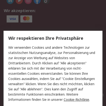
Wir akzeptieren:
Service
Wir respektieren Ihre Privatsphäre
Value Added Services
Lieferlösungen
Wir verwenden Cookies und andere Technologien zur
Rücksendungen
Kontakt
statistischen Nutzungsanalyse, zur Personalisierung und
Hilfe
Privatkunden
zur Anzeige von Werbung auf Websites von
Drittanbietern. Durch Klicken auf "Alle akzeptieren"
Rechtliches
erklären Sie sich mit der Verarbeitung von nicht-
essentiellen Cookies einverstanden. Sie können Ihre
AGB
Datenschutz
Cookies auswählen, indem Sie auf "Cookie Einstellungen
Cookie-Richtlinie
Zahlungsbedingungen
verwalten" klicken. Wenn Sie dies nicht möchten, klicken
Copyright/Impressum
Entsorgung
Sie auf "Alle ablehnen". Dies kann den Zugriff auf
Elektrogeräte/Batterien
bestimmte Funktionen einschränken. Weitere
Informationen finden Sie in unserer
Cookie-Richtlinie
.