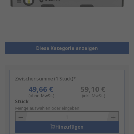
Diese Kategorie anzeigen
Zwischensumme (1 Stück)*
49,66 €
59,10 €
(ohne MwSt.)
(inkl. MwSt.)
Add
Stück
to
Menge auswählen oder eingeben
Basket
Hinzufügen