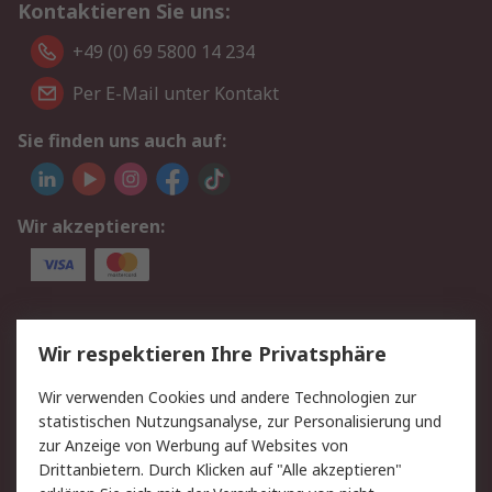
Kontaktieren Sie uns:
+49 (0) 69 5800 14 234
Per E-Mail unter Kontakt
Sie finden uns auch auf:
Wir akzeptieren:
Service
Wir respektieren Ihre Privatsphäre
Value Added Services
Lieferlösungen
Wir verwenden Cookies und andere Technologien zur
Rücksendungen
Kontakt
statistischen Nutzungsanalyse, zur Personalisierung und
Hilfe
Privatkunden
zur Anzeige von Werbung auf Websites von
Drittanbietern. Durch Klicken auf "Alle akzeptieren"
Rechtliches