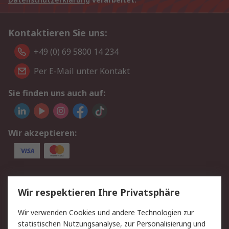
Kontaktieren Sie uns:
+49 (0) 69 5800 14 234
Per E-Mail unter Kontakt
Sie finden uns auch auf:
Wir akzeptieren:
Service
Wir respektieren Ihre Privatsphäre
Value Added Services
Lieferlösungen
Wir verwenden Cookies und andere Technologien zur
Rücksendungen
Kontakt
statistischen Nutzungsanalyse, zur Personalisierung und
Hilfe
Privatkunden