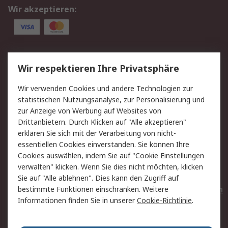
Wir akzeptieren:
Service
Wir respektieren Ihre Privatsphäre
Value Added Services
Lieferlösungen
Wir verwenden Cookies und andere Technologien zur
Rücksendungen
Kontakt
statistischen Nutzungsanalyse, zur Personalisierung und
Hilfe
Privatkunden
zur Anzeige von Werbung auf Websites von
Drittanbietern. Durch Klicken auf "Alle akzeptieren"
Rechtliches
erklären Sie sich mit der Verarbeitung von nicht-
essentiellen Cookies einverstanden. Sie können Ihre
AGB
Datenschutz
Cookies auswählen, indem Sie auf "Cookie Einstellungen
Cookie-Richtlinie
Zahlungsbedingungen
verwalten" klicken. Wenn Sie dies nicht möchten, klicken
Copyright/Impressum
Entsorgung
Sie auf "Alle ablehnen". Dies kann den Zugriff auf
Elektrogeräte/Batterien
bestimmte Funktionen einschränken. Weitere
Informationen finden Sie in unserer
Cookie-Richtlinie
.
Über RS