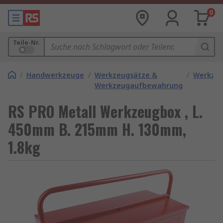
0
Teile-Nr.
/
Handwerkzeuge
/
Werkzeugsätze &
/
Werkze
Werkzeugaufbewahrung
RS PRO Metall Werkzeugbox , L.
450mm B. 215mm H. 130mm,
1.8kg