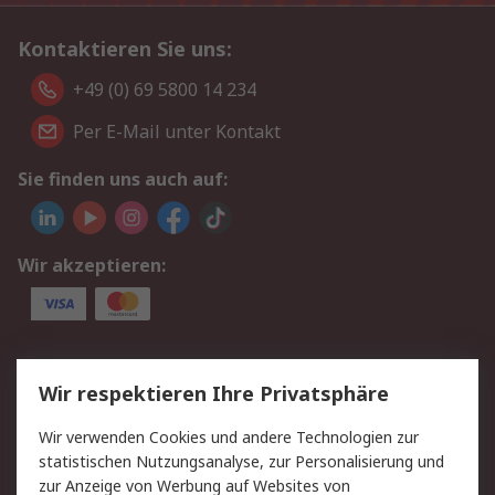
Kontaktieren Sie uns:
+49 (0) 69 5800 14 234
Per E-Mail unter Kontakt
Sie finden uns auch auf:
Wir akzeptieren:
Service
Wir respektieren Ihre Privatsphäre
Value Added Services
Lieferlösungen
Wir verwenden Cookies und andere Technologien zur
Rücksendungen
Kontakt
statistischen Nutzungsanalyse, zur Personalisierung und
Hilfe
Privatkunden
zur Anzeige von Werbung auf Websites von