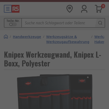
0
Teile-Nr.
/
Handwerkzeuge
/
Werkzeugsätze &
/
Werkze
Werkzeugaufbewahrung
Haken &
Knipex Werkzeugwand, Knipex L-
Boxx, Polyester