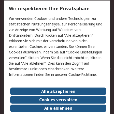
Service
Wir respektieren Ihre Privatsphäre
Value Added Services
Lieferlösungen
Wir verwenden Cookies und andere Technologien zur
Rücksendungen
Kontakt
statistischen Nutzungsanalyse, zur Personalisierung und
Hilfe
Privatkunden
zur Anzeige von Werbung auf Websites von
Drittanbietern. Durch Klicken auf "Alle akzeptieren"
Rechtliches
erklären Sie sich mit der Verarbeitung von nicht-
essentiellen Cookies einverstanden. Sie können Ihre
AGB
Datenschutz
Cookies auswählen, indem Sie auf "Cookie Einstellungen
Cookie-Richtlinie
Zahlungsbedingungen
verwalten" klicken. Wenn Sie dies nicht möchten, klicken
Copyright/Impressum
Entsorgung
Sie auf "Alle ablehnen". Dies kann den Zugriff auf
Elektrogeräte/Batterien
bestimmte Funktionen einschränken. Weitere
Informationen finden Sie in unserer
Cookie-Richtlinie
.
Über RS
Alle akzeptieren
Unternehmen
RS weltweit
Karriere bei RS
Nachhaltigkeit
Cookies verwalten
Qualität/Umwelt/Zertifikate
Presse-Center
Alle ablehnen
Event-Center