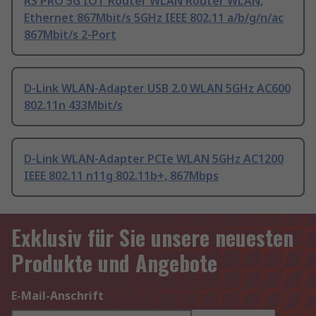
RS PRO 5G IOT Router WLAN Router WLAN,
Ethernet 867Mbit/s 5GHz IEEE 802.11 a/b/g/n/ac
867Mbit/s 2-Port
D-Link WLAN-Adapter USB 2.0 WLAN 5GHz AC600
802.11n 433Mbit/s
D-Link WLAN-Adapter PCIe WLAN 5GHz AC1200
IEEE 802.11 n11g 802.11b+, 867Mbps
Exklusiv für Sie unsere neuesten
Produkte und Angebote
E-Mail-Anschrift