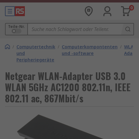
0
Teile-Nr.
/
Computertechnik
/
Computerkompontenten
/
WLAN-
und
und -software
Adapt
Peripheriegeräte
Netgear WLAN-Adapter USB 3.0
WLAN 5GHz AC1200 802.11n, IEEE
802.11 ac, 867Mbit/s