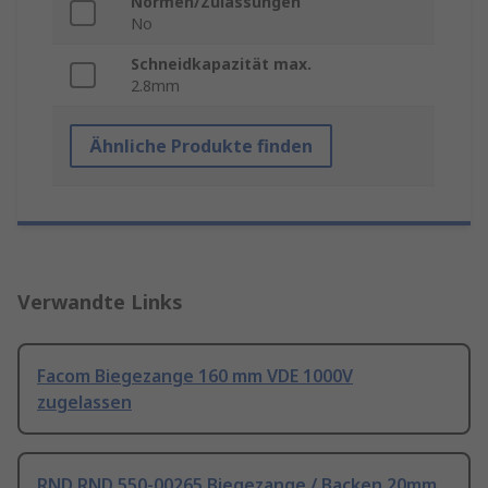
Normen/Zulassungen
No
Schneidkapazität max.
2.8mm
Ähnliche Produkte finden
Verwandte Links
Facom Biegezange 160 mm VDE 1000V
zugelassen
RND RND 550-00265 Biegezange / Backen 20mm