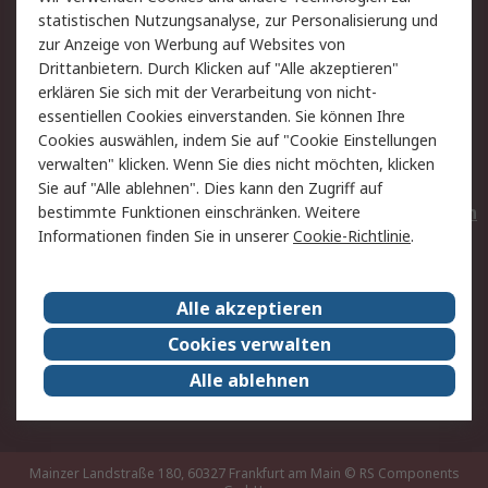
statistischen Nutzungsanalyse, zur Personalisierung und
Hilfe
Privatkunden
zur Anzeige von Werbung auf Websites von
Drittanbietern. Durch Klicken auf "Alle akzeptieren"
Rechtliches
erklären Sie sich mit der Verarbeitung von nicht-
essentiellen Cookies einverstanden. Sie können Ihre
AGB
Datenschutz
Cookies auswählen, indem Sie auf "Cookie Einstellungen
Cookie-Richtlinie
Zahlungsbedingungen
verwalten" klicken. Wenn Sie dies nicht möchten, klicken
Copyright/Impressum
Entsorgung
Sie auf "Alle ablehnen". Dies kann den Zugriff auf
Elektrogeräte/Batterien
bestimmte Funktionen einschränken. Weitere
Informationen finden Sie in unserer
Cookie-Richtlinie
.
Über RS
Alle akzeptieren
Unternehmen
RS weltweit
Karriere bei RS
Nachhaltigkeit
Cookies verwalten
Qualität/Umwelt/Zertifikate
Presse-Center
Alle ablehnen
Event-Center
Mainzer Landstraße 180, 60327 Frankfurt am Main
© RS Components