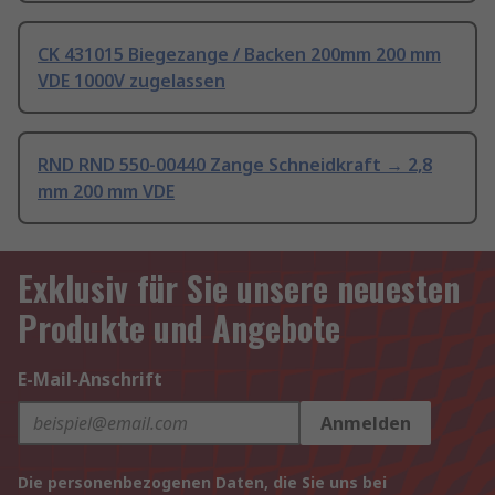
CK 431015 Biegezange / Backen 200mm 200 mm
VDE 1000V zugelassen
RND RND 550-00440 Zange Schneidkraft → 2,8
mm 200 mm VDE
Exklusiv für Sie unsere neuesten
Produkte und Angebote
E-Mail-Anschrift
Anmelden
Die personenbezogenen Daten, die Sie uns bei