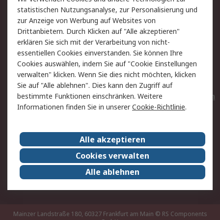
Rücksendungen
Kontakt
statistischen Nutzungsanalyse, zur Personalisierung und
Hilfe
Privatkunden
zur Anzeige von Werbung auf Websites von
Drittanbietern. Durch Klicken auf "Alle akzeptieren"
Rechtliches
erklären Sie sich mit der Verarbeitung von nicht-
essentiellen Cookies einverstanden. Sie können Ihre
AGB
Datenschutz
Cookies auswählen, indem Sie auf "Cookie Einstellungen
Cookie-Richtlinie
Zahlungsbedingungen
verwalten" klicken. Wenn Sie dies nicht möchten, klicken
Copyright/Impressum
Entsorgung
Sie auf "Alle ablehnen". Dies kann den Zugriff auf
Elektrogeräte/Batterien
bestimmte Funktionen einschränken. Weitere
Informationen finden Sie in unserer
Cookie-Richtlinie
.
Über RS
Alle akzeptieren
Unternehmen
RS weltweit
Karriere bei RS
Nachhaltigkeit
Cookies verwalten
Qualität/Umwelt/Zertifikate
Presse-Center
Alle ablehnen
Event-Center
Mainzer Landstraße 180, 60327 Frankfurt am Main
© RS Components