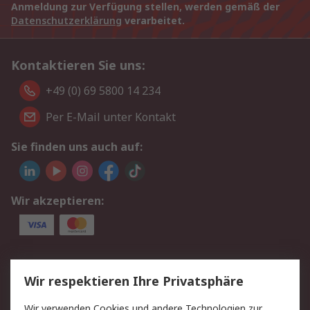
Anmeldung zur Verfügung stellen, werden gemäß der
Datenschutzerklärung
verarbeitet.
Kontaktieren Sie uns:
+49 (0) 69 5800 14 234
Per E-Mail unter Kontakt
Sie finden uns auch auf:
Wir akzeptieren:
Service
Wir respektieren Ihre Privatsphäre
Value Added Services
Lieferlösungen
Wir verwenden Cookies und andere Technologien zur