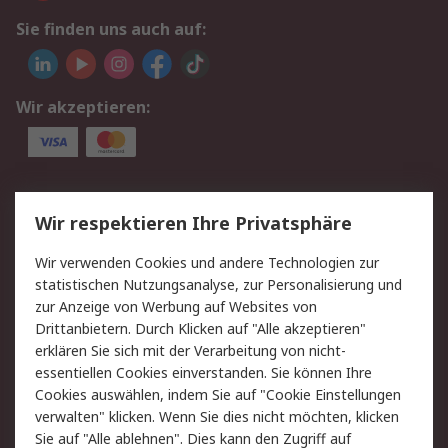
Sie finden uns auch auf:
Wir akzeptieren:
Service
Wir respektieren Ihre Privatsphäre
Value Added Services
Lieferlösungen
Wir verwenden Cookies und andere Technologien zur
Rücksendungen
Kontakt
statistischen Nutzungsanalyse, zur Personalisierung und
Hilfe
Privatkunden
zur Anzeige von Werbung auf Websites von
Drittanbietern. Durch Klicken auf "Alle akzeptieren"
Rechtliches
erklären Sie sich mit der Verarbeitung von nicht-
essentiellen Cookies einverstanden. Sie können Ihre
AGB
Datenschutz
Cookies auswählen, indem Sie auf "Cookie Einstellungen
Cookie-Richtlinie
Zahlungsbedingungen
verwalten" klicken. Wenn Sie dies nicht möchten, klicken
Copyright/Impressum
Entsorgung
Sie auf "Alle ablehnen". Dies kann den Zugriff auf