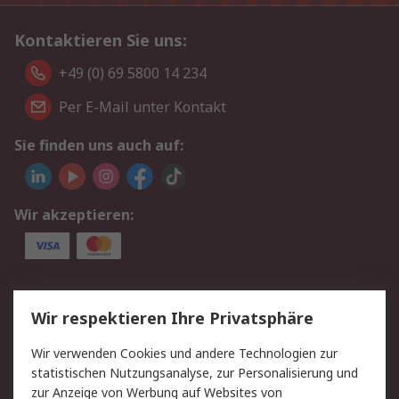
Kontaktieren Sie uns:
+49 (0) 69 5800 14 234
Per E-Mail unter Kontakt
Sie finden uns auch auf:
Wir akzeptieren:
Service
Wir respektieren Ihre Privatsphäre
Value Added Services
Lieferlösungen
Wir verwenden Cookies und andere Technologien zur
Rücksendungen
Kontakt
statistischen Nutzungsanalyse, zur Personalisierung und
Hilfe
Privatkunden
zur Anzeige von Werbung auf Websites von