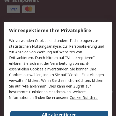
Wir akzeptieren:
Service
Wir respektieren Ihre Privatsphäre
Value Added Services
Lieferlösungen
Wir verwenden Cookies und andere Technologien zur
Rücksendungen
Kontakt
statistischen Nutzungsanalyse, zur Personalisierung und
Hilfe
Privatkunden
zur Anzeige von Werbung auf Websites von
Drittanbietern. Durch Klicken auf "Alle akzeptieren"
Rechtliches
erklären Sie sich mit der Verarbeitung von nicht-
essentiellen Cookies einverstanden. Sie können Ihre
AGB
Datenschutz
Cookies auswählen, indem Sie auf "Cookie Einstellungen
Cookie-Richtlinie
Zahlungsbedingungen
verwalten" klicken. Wenn Sie dies nicht möchten, klicken
Copyright/Impressum
Entsorgung
Sie auf "Alle ablehnen". Dies kann den Zugriff auf
Elektrogeräte/Batterien
bestimmte Funktionen einschränken. Weitere
Informationen finden Sie in unserer
Cookie-Richtlinie
.
Über RS
Alle akzeptieren
Unternehmen
RS weltweit