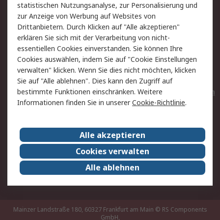
statistischen Nutzungsanalyse, zur Personalisierung und
Hilfe
Privatkunden
zur Anzeige von Werbung auf Websites von
Drittanbietern. Durch Klicken auf "Alle akzeptieren"
Rechtliches
erklären Sie sich mit der Verarbeitung von nicht-
essentiellen Cookies einverstanden. Sie können Ihre
AGB
Datenschutz
Cookies auswählen, indem Sie auf "Cookie Einstellungen
Cookie-Richtlinie
Zahlungsbedingungen
verwalten" klicken. Wenn Sie dies nicht möchten, klicken
Copyright/Impressum
Entsorgung
Sie auf "Alle ablehnen". Dies kann den Zugriff auf
Elektrogeräte/Batterien
bestimmte Funktionen einschränken. Weitere
Informationen finden Sie in unserer
Cookie-Richtlinie
.
Über RS
Alle akzeptieren
Unternehmen
RS weltweit
Karriere bei RS
Nachhaltigkeit
Cookies verwalten
Qualität/Umwelt/Zertifikate
Presse-Center
Alle ablehnen
Event-Center
Mainzer Landstraße 180, 60327 Frankfurt am Main
© RS Components
GmbH,