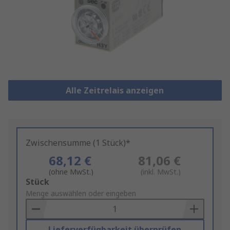
Alle Zeitrelais anzeigen
Zwischensumme (1 Stück)*
68,12 €
81,06 €
(ohne MwSt.)
(inkl. MwSt.)
Add
Stück
to
Menge auswählen oder eingeben
Basket
Lieferverfügbarkeit überprüfen