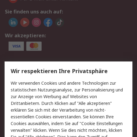
Sie finden uns auch auf:
Wir akzeptieren:
Service
Wir respektieren Ihre Privatsphäre
Value Added Services
Lieferlösungen
Wir verwenden Cookies und andere Technologien zur
Rücksendungen
Kontakt
statistischen Nutzungsanalyse, zur Personalisierung und
Hilfe
Privatkunden
zur Anzeige von Werbung auf Websites von
Drittanbietern. Durch Klicken auf "Alle akzeptieren"
Rechtliches
erklären Sie sich mit der Verarbeitung von nicht-
essentiellen Cookies einverstanden. Sie können Ihre
AGB
Datenschutz
Cookies auswählen, indem Sie auf "Cookie Einstellungen
Cookie-Richtlinie
Zahlungsbedingungen
verwalten" klicken. Wenn Sie dies nicht möchten, klicken
Copyright/Impressum
Entsorgung
Sie auf "Alle ablehnen". Dies kann den Zugriff auf