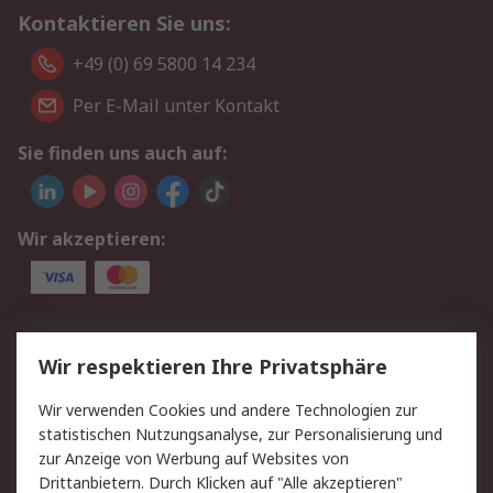
Kontaktieren Sie uns:
+49 (0) 69 5800 14 234
Per E-Mail unter Kontakt
Sie finden uns auch auf:
Wir akzeptieren:
Service
Wir respektieren Ihre Privatsphäre
Value Added Services
Lieferlösungen
Wir verwenden Cookies und andere Technologien zur
Rücksendungen
Kontakt
statistischen Nutzungsanalyse, zur Personalisierung und
Hilfe
Privatkunden
zur Anzeige von Werbung auf Websites von
Drittanbietern. Durch Klicken auf "Alle akzeptieren"