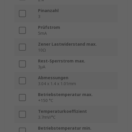
Pinanzahl
3
Prüfstrom
5mA
Zener Lastwiderstand max.
10Ω
Rest-Sperrstrom max.
3µA
Abmessungen
3.04 x 1.4 x 1.01mm
Betriebstemperatur max.
+150 °C
Temperaturkoeffizient
3.7mV/°C
Betriebstemperatur min.