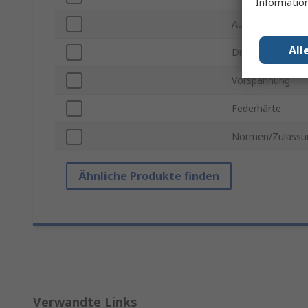
Information
Außendurchmess
All
Drahtdurchmess
Vorspannung
Federhärte
Normen/Zulassu
Ähnliche Produkte finden
Verwandte Links