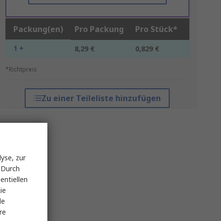
Packung(en)
Pro Packung
Pro Stück*
1 +
8,29 €
0,829 €
*Richtpreis
Zu einer Teileliste hinzufügen
yse, zur
 Durch
entiellen
ie
le
re