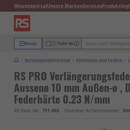
Wissensportal
Unsere Marken
Services
Produkthigh
Menü
Teile-Nr.
/
Befestigungsmaterial
/
Klammern und Federn
/
RS PRO Verlängerungsfeder
Aussenø 10 mm Außen-ø , D
Federhärte 0.23 N/mm
RS Best.-Nr.
:
751-865
Distrelec-Artikelnummer
:
304