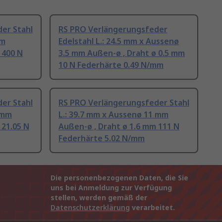
er Stahl
RS PRO Verlängerungsfeder
mm
Edelstahl L.: 24.5 mm x Aussenø
 400 N
3.5 mm Außen-ø , Draht ø 0.5 mm
10 N Federhärte 0.49 N/mm
er Stahl
RS PRO Verlängerungsfeder Stahl
 mm
L.: 39.7 mm x Aussenø 11 mm
 21.05 N
Außen-ø , Draht ø 1.6 mm 111 N
Federhärte 5.02 N/mm
Die personenbezogenen Daten, die Sie
uns bei Anmeldung zur Verfügung
stellen, werden gemäß der
Datenschutzerklärung
verarbeitet.