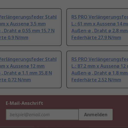
Verlängerungsfeder Stahl
RS PRO Verlängerungsfed
 mm x Aussenø 3.5 mm
L.: 61 mm x Aussenø 14 
, Draht ø 0.55 mm 15.7 N
Außen-ø , Draht ø 2.8 mm
rte 0.9 N/mm
Federhärte 27.9 N/mm
Verlängerungsfeder Stahl
RS PRO Verlängerungsfed
 mm x Aussenø 12 mm
L.: 87.2 mm x Aussenø 12
, Draht ø 1.1 mm 35.8 N
Außen-ø , Draht ø 1.8 mm
rte 0.72 N/mm
Federhärte 2.52 N/mm
E-Mail-Anschrift
Anmelden