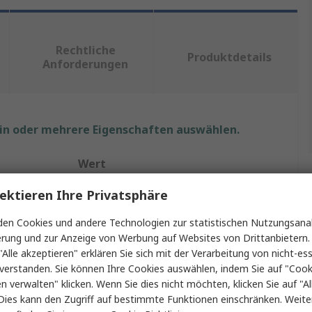
Rechtliche
Produktdetails
Anforderungen
ein oder mehrere Eigenschaften auswählen.
Wert
ektieren Ihre Privatsphäre
RS PRO
Stahl
en Cookies und andere Technologien zur statistischen Nutzungsanal
erung und zur Anzeige von Werbung auf Websites von Drittanbietern.
Verlängerungsfeder
"Alle akzeptieren" erklären Sie sich mit der Verarbeitung von nicht-ess
verstanden. Sie können Ihre Cookies auswählen, indem Sie auf "Cook
50mm
en verwalten" klicken. Wenn Sie dies nicht möchten, klicken Sie auf "Al
Dies kann den Zugriff auf bestimmte Funktionen einschränken. Weite
e max.
142.2mm