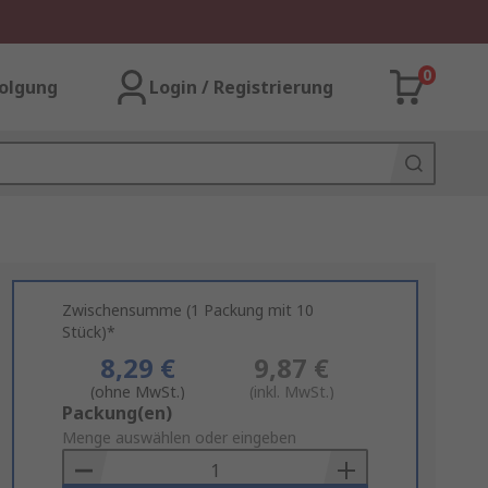
0
olgung
Login / Registrierung
Zwischensumme (1 Packung mit 10
Stück)*
8,29 €
9,87 €
(ohne MwSt.)
(inkl. MwSt.)
Add
Packung(en)
to
Menge auswählen oder eingeben
Basket