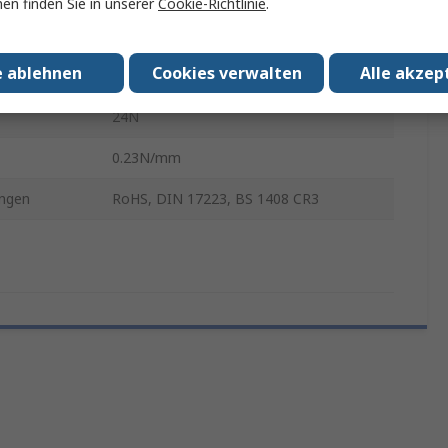
en finden Sie in unserer
Cookie-Richtlinie
.
er
10mm
e ablehnen
Cookies verwalten
Alle akzep
er
0.9mm
24N
0.23N/mm
ngen
RoHS, DIN 17223, BS 1408 CR3