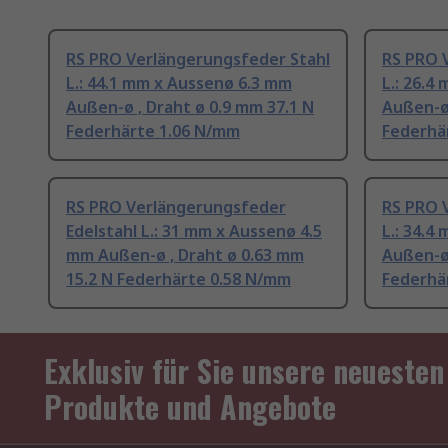
RS PRO Verlängerungsfeder Stahl
RS PRO 
L.: 44.1 mm x Aussenø 6.3 mm
L.: 26.4
Außen-ø , Draht ø 0.9 mm 37.1 N
Außen-ø 
Federhärte 1.06 N/mm
Federhä
RS PRO Verlängerungsfeder
RS PRO 
Edelstahl L.: 31 mm x Aussenø 4.5
L.: 34.4
mm Außen-ø , Draht ø 0.63 mm
Außen-ø 
15.2 N Federhärte 0.58 N/mm
Federhä
Exklusiv für Sie unsere neuesten
Produkte und Angebote