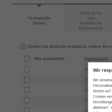
Mehr Infos
Technische
und
Daten
technische
Dokumente
Finden Sie ähnliche Produkte, indem Sie 
Alle auswählen
Eigenschaft
Wir resp
Marke
Material
Wir verwend
Personalisi
Produkt Typ
Klicken auf 
Cookies ein
Freie Länge
Einstellung
ablehnen". 
Erweiterte Läng