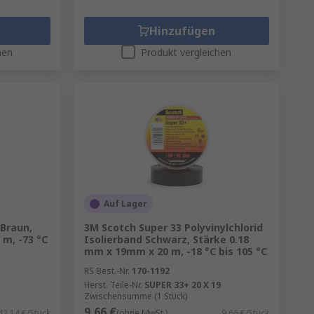
Hinzufügen
hen
Produkt vergleichen
Auf Lager
Braun,
3M Scotch Super 33 Polyvinylchlorid
m, -73 °C
Isolierband Schwarz, Stärke 0.18
mm x 19mm x 20 m, -18 °C bis 105 °C
RS Best.-Nr.
170-1192
Herst. Teile-Nr.
SUPER 33+ 20 X 19
Zwischensumme (1 Stück)
9,66 €
42,14 €/Stück
(ohne MwSt.)
9,66 €/Stück