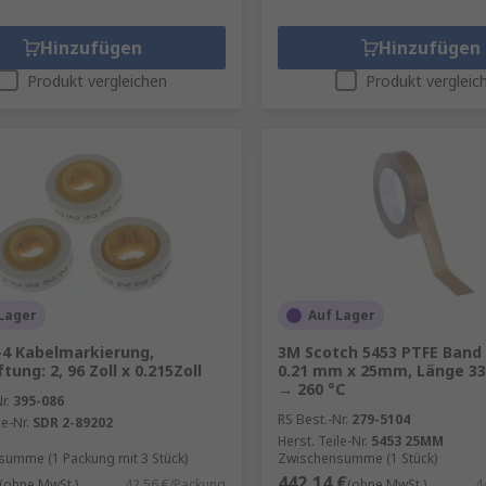
Hinzufügen
Hinzufügen
Produkt vergleichen
Produkt vergleic
Lager
Auf Lager
4 Kabelmarkierung,
3M Scotch 5453 PTFE Band 
tung: 2, 96 Zoll x 0.215Zoll
0.21 mm x 25mm, Länge 33 
→ 260 °C
r.
395-086
RS Best.-Nr.
279-5104
le-Nr.
SDR 2-89202
Herst. Teile-Nr.
5453 25MM
umme (1 Packung mit 3 Stück)
Zwischensumme (1 Stück)
442,14 €
(ohne MwSt.)
42,56 €/Packung
(ohne MwSt.)
4