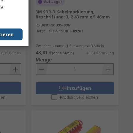
le
Auf Lager
re
3M SDR-3 Kabelmarkierung,
Beschriftung: 3, 2.43 mm x 5.46mm
mm
RS Best.-Nr.
395-096
 1m
Herst. Teile-Nr.
SDR 3-89203
tieren
Zwischensumme (1 Packung mit 3 Stück)
43,81 €
16,35 €/Stück
(ohne MwSt.)
43,81 €/Packung
Menge
Hinzufügen
hen
Produkt vergleichen