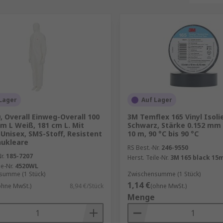
Lager
Auf Lager
, Overall Einweg-Overall 100
3M Temflex 165 Vinyl Isol
cm L Weiß, 181 cm L. Mit
Schwarz, Stärke 0.152 mm
Unisex, SMS-Stoff, Resistent
10 m, 90 °C bis 90 °C
nukleare
RS Best.-Nr.
246-9550
r.
185-7207
Herst. Teile-Nr.
3M 165 black 15
le-Nr.
4520WL
summe (1 Stück)
Zwischensumme (1 Stück)
1,14 €
ohne MwSt.)
8,94 €/Stück
(ohne MwSt.)
Menge