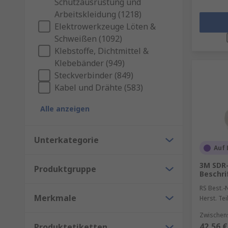
Schutzausrüstung und
Arbeitskleidung (1218)
Elektrowerkzeuge Löten &
Schweißen (1092)
Klebstoffe, Dichtmittel &
Klebebänder (949)
Steckverbinder (849)
Kabel und Drähte (583)
Alle anzeigen
Unterkategorie
Auf 
3M SDR-
Produktgruppe
Beschrif
RS Best.-N
Merkmale
Herst. Tei
Zwischens
42,56 €
Produktetiketten