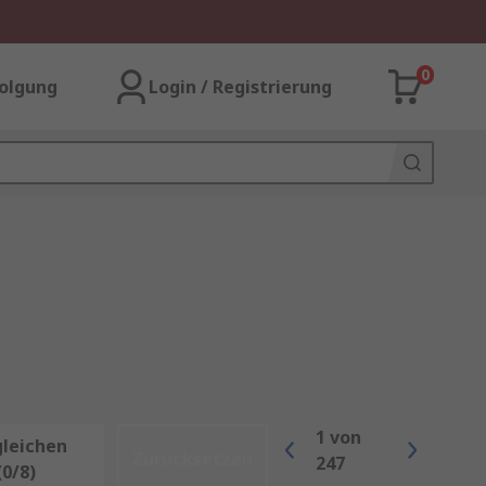
0
olgung
Login / Registrierung
1
von
gleichen
Zurücksetzen
247
(0/8)