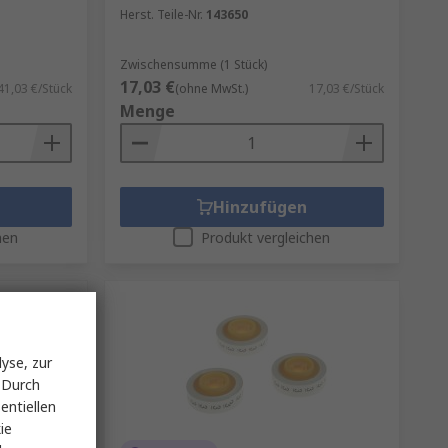
Herst. Teile-Nr.
143650
Zwischensumme (1 Stück)
17,03 €
41,03 €/Stück
(ohne MwSt.)
17,03 €/Stück
Menge
Hinzufügen
hen
Produkt vergleichen
yse, zur
 Durch
entiellen
ie