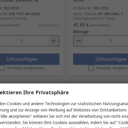
ossener Rahmen 1A
50 ml
r.
203-9533
RS Best.-Nr.
189-3159
le-Nr.
228-1371-00-0602J
Herst. Teile-Nr.
DP-490 50ML 1
summe (1 Stück)
Zwischensumme (1 Stück)
41,03 €
(ohne MwSt.)
38,66 €/Stück
(ohne MwSt.)
Menge
Hinzufügen
Hinzufügen
Produkt vergleichen
Produkt vergleic
ektieren Ihre Privatsphäre
en Cookies und andere Technologien zur statistischen Nutzungsanal
erung und zur Anzeige von Werbung auf Websites von Drittanbietern.
"Alle akzeptieren" erklären Sie sich mit der Verarbeitung von nicht-ess
verstanden. Sie können Ihre Cookies auswählen, indem Sie auf "Cook