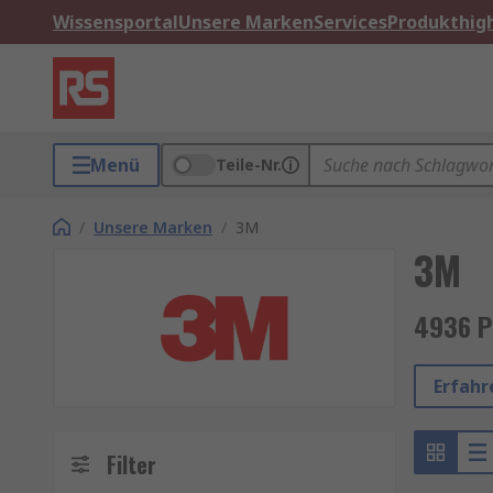
Wissensportal
Unsere Marken
Services
Produkthigh
Menü
Teile-Nr.
/
Unsere Marken
/
3M
3M
4936 P
Erfahr
Filter