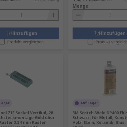
Menge
Hinzufügen
Hinzufügen
Produkt vergleichen
Produkt vergleic
Lager
Auf Lager
ool ZIF Sockel Vertikal, 28-
3M Scotch-Weld DP490 Flü
chsteckmontage Gold über
Schwarz, für Metall, Kunst
 Raster 2.54 mm Raster
Holz, Stein, Keramik, Glas,