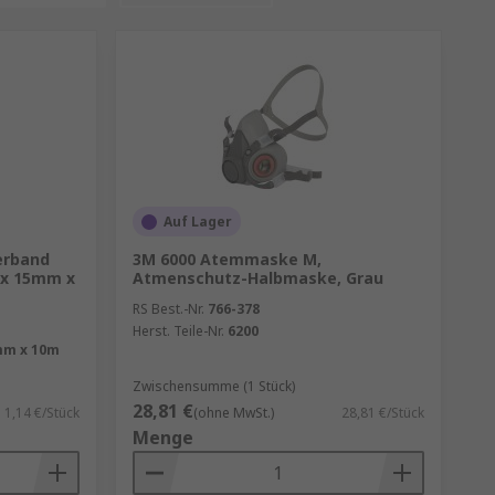
Auf Lager
ierband
3M 6000 Atemmaske M,
 x 15mm x
Atmenschutz-Halbmaske, Grau
RS Best.-Nr.
766-378
Herst. Teile-Nr.
6200
mm x 10m
Zwischensumme (1 Stück)
28,81 €
1,14 €/Stück
(ohne MwSt.)
28,81 €/Stück
Menge