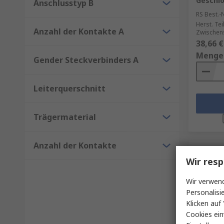
Geschl
Anschlusstyp B
RS Best.-N
Herst. Tei
Anzahl der Kontakte A
Zwischen
38,66 €
Menge
Gender Steckverbinders A
Leiterquerschnitt
Trägermaterial
Anzahl der Kontakte
Wir resp
Wir verwend
Personalisi
Klicken auf 
Cookies ein