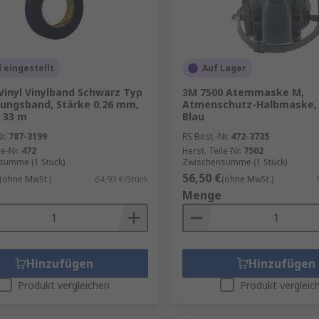
 eingestellt
Auf Lager
Vinyl Vinylband Schwarz Typ
3M 7500 Atemmaske M,
ungsband, Stärke 0.26 mm,
Atmenschutz-Halbmaske, 
 33 m
Blau
r.
787-3199
RS Best.-Nr.
472-3735
le-Nr.
472
Herst. Teile-Nr.
7502
summe (1 Stück)
Zwischensumme (1 Stück)
56,50 €
(ohne MwSt.)
64,93 €/Stück
(ohne MwSt.)
Menge
Hinzufügen
Hinzufügen
Produkt vergleichen
Produkt vergleic