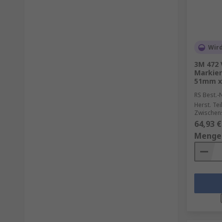
Wird
3M 472 
Markier
51mm x
RS Best.-N
Herst. Tei
Zwischen
64,93 €
Menge