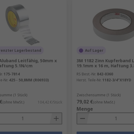
renzter Lagerbestand
Auf Lager
Aluband Leitfähig, 50mm x
3M 1182 Zinn Kupferband L
aftung 5.1N/cm
19.1mm x 16 m, Haftung 3
r.
175-7814
RS Best.-Nr.
842-0360
le-Nr.
425 - 50,8MM (R06933)
Herst. Teile-Nr.
1182-3/4"X18YD
summe (1 Stück)
Zwischensumme (1 Stück)
€
79,02 €
(ohne MwSt.)
104,42 €/Stück
(ohne MwSt.)
Menge