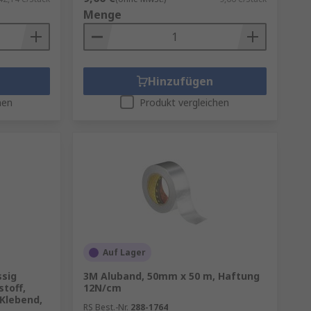
Menge
Hinzufügen
hen
Produkt vergleichen
Auf Lager
ssig
3M Aluband, 50mm x 50 m, Haftung
stoff,
12N/cm
 Klebend,
RS Best.-Nr.
288-1764