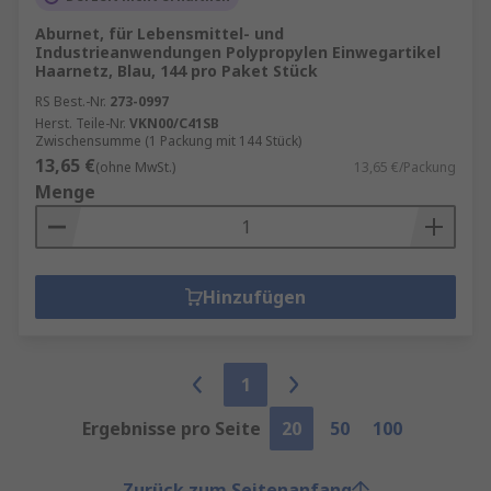
Aburnet, für Lebensmittel- und
Industrieanwendungen Polypropylen Einwegartikel
Haarnetz, Blau, 144 pro Paket Stück
RS Best.-Nr.
273-0997
Herst. Teile-Nr.
VKN00/C41SB
Zwischensumme (1 Packung mit 144 Stück)
13,65 €
(ohne MwSt.)
13,65 €/Packung
Menge
Hinzufügen
1
Ergebnisse pro Seite
20
50
100
Zurück zum Seitenanfang