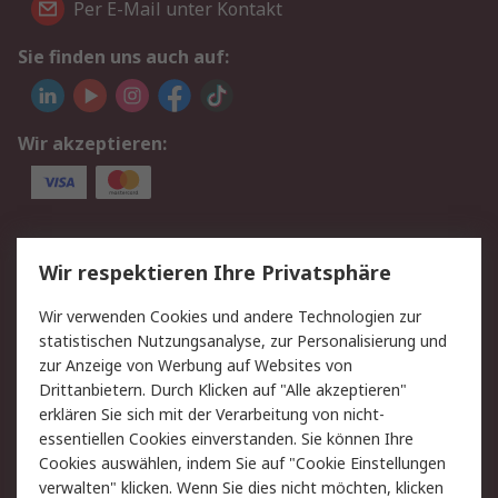
Per E-Mail unter Kontakt
Sie finden uns auch auf:
Wir akzeptieren:
Service
Wir respektieren Ihre Privatsphäre
Value Added Services
Lieferlösungen
Wir verwenden Cookies und andere Technologien zur
Rücksendungen
Kontakt
statistischen Nutzungsanalyse, zur Personalisierung und
Hilfe
Privatkunden
zur Anzeige von Werbung auf Websites von
Drittanbietern. Durch Klicken auf "Alle akzeptieren"
Rechtliches
erklären Sie sich mit der Verarbeitung von nicht-
essentiellen Cookies einverstanden. Sie können Ihre
AGB
Datenschutz
Cookies auswählen, indem Sie auf "Cookie Einstellungen
Cookie-Richtlinie
Zahlungsbedingungen
verwalten" klicken. Wenn Sie dies nicht möchten, klicken