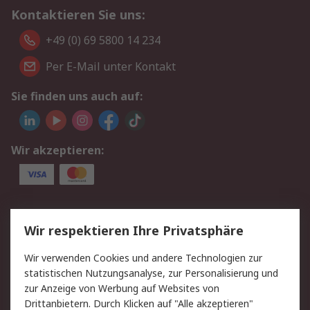
Kontaktieren Sie uns:
+49 (0) 69 5800 14 234
Per E-Mail unter Kontakt
Sie finden uns auch auf:
Wir akzeptieren:
Service
Wir respektieren Ihre Privatsphäre
Value Added Services
Lieferlösungen
Wir verwenden Cookies und andere Technologien zur
Rücksendungen
Kontakt
statistischen Nutzungsanalyse, zur Personalisierung und
Hilfe
Privatkunden
zur Anzeige von Werbung auf Websites von
Drittanbietern. Durch Klicken auf "Alle akzeptieren"