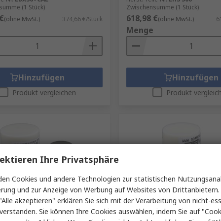
summe (1 Stück)
Zwischensumme (1 Stück)
€
618,98 €
(ohne MwSt.)
374,66 €/Stück
(ohne MwSt.)
6
Menge
Hinzufügen
Hinzufügen
Produkt vergleichen
Produkt vergleic
ektieren Ihre Privatsphäre
en Cookies und andere Technologien zur statistischen Nutzungsanal
erung und zur Anzeige von Werbung auf Websites von Drittanbietern.
Lager
Auf Lager
"Alle akzeptieren" erklären Sie sich mit der Verarbeitung von nicht-ess
verstanden. Sie können Ihre Cookies auswählen, indem Sie auf "Cook
quipment Co Ltd
Adam Equipment Co Ltd