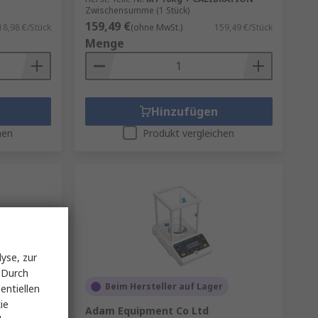
Zwischensumme (1 Stück)
159,49 €
18,98 €/Stück
(ohne MwSt.)
159,49 €/Stück
Menge
Hinzufügen
hen
Produkt vergleichen
yse, zur
 Durch
Beim Hersteller auf Lager
entiellen
ie
Adam Equipment Co Ltd