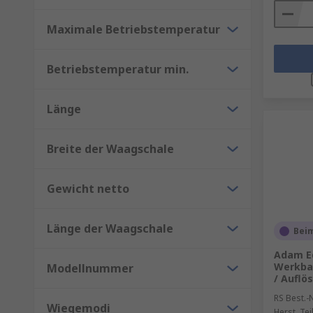
Maximale Betriebstemperatur
Betriebstemperatur min.
Länge
Breite der Waagschale
Gewicht netto
Länge der Waagschale
Beim
Adam E
Werkba
Modellnummer
/ Auflö
RS Best.-N
Wiegemodi
Herst. Tei