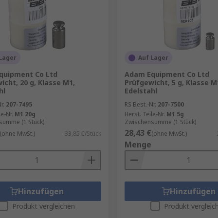
Lager
Auf Lager
quipment Co Ltd
Adam Equipment Co Ltd
icht, 20 g, Klasse M1,
Prüfgewicht, 5 g, Klasse M
hl
Edelstahl
r.
207-7495
RS Best.-Nr.
207-7500
le-Nr.
M1 20g
Herst. Teile-Nr.
M1 5g
summe (1 Stück)
Zwischensumme (1 Stück)
28,43 €
(ohne MwSt.)
33,85 €/Stück
(ohne MwSt.)
Menge
Hinzufügen
Hinzufügen
Produkt vergleichen
Produkt vergleic