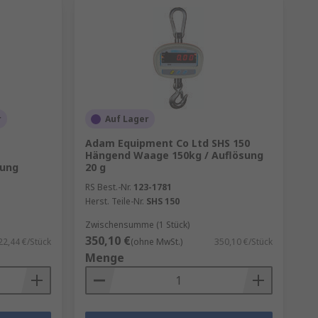
r
Auf Lager
Adam Equipment Co Ltd SHS 150
Hängend Waage 150kg / Auflösung
sung
20 g
RS Best.-Nr.
123-1781
Herst. Teile-Nr.
SHS 150
Zwischensumme (1 Stück)
350,10 €
22,44 €/Stück
(ohne MwSt.)
350,10 €/Stück
Menge