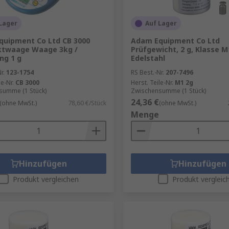
Lager
Auf Lager
uipment Co Ltd CB 3000
Adam Equipment Co Ltd
twaage Waage 3kg /
Prüfgewicht, 2 g, Klasse M
ng 1 g
Edelstahl
r.
123-1754
RS Best.-Nr.
207-7496
le-Nr.
CB 3000
Herst. Teile-Nr.
M1 2g
summe (1 Stück)
Zwischensumme (1 Stück)
24,36 €
(ohne MwSt.)
78,60 €/Stück
(ohne MwSt.)
Menge
Hinzufügen
Hinzufügen
Produkt vergleichen
Produkt vergleic