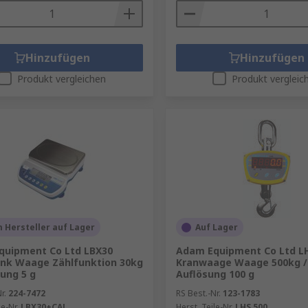
Hinzufügen
Hinzufügen
Produkt vergleichen
Produkt vergleic
 Hersteller auf Lager
Auf Lager
quipment Co Ltd LBX30
Adam Equipment Co Ltd LH
nk Waage Zählfunktion 30kg
Kranwaage Waage 500kg /
sung 5 g
Auflösung 100 g
r.
224-7472
RS Best.-Nr.
123-1783
le-Nr.
LBX30+CAL
Herst. Teile-Nr.
LHS 500