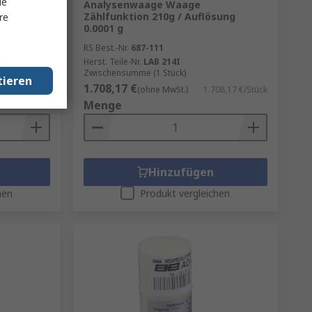
le
M1,
Analysenwaage Waage
Zählfunktion 210g / Auflösung
re
0.0001 g
RS Best.-Nr.
687-111
RATION
Herst. Teile-Nr.
LAB 214I
Zwischensumme (1 Stück)
tieren
1.708,17 €
60,45 €/Stück
(ohne MwSt.)
1.708,17 €/Stück
Menge
Hinzufügen
hen
Produkt vergleichen