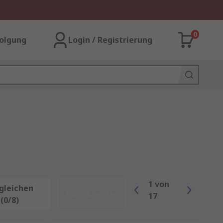
0
olgung
Login / Registrierung
1
von
gleichen
Zurücksetzen
17
(0/8)