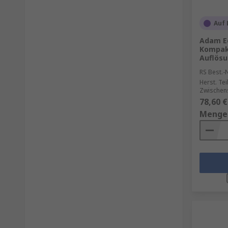
Auf 
Adam Eq
Kompak
Auflösu
RS Best.-N
Herst. Tei
Zwischen
78,60 €
Menge