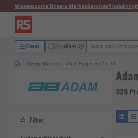
Wissensportal
Unsere Marken
Services
Produkthigh
Menü
Teile-Nr.
/
Unsere Marken
/
Adam Equipment Co Ltd
Adam
328 Pr
Filter