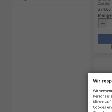
Zwischen
374,66 
Menge
Wir resp
Wir verwend
Personalisi
Auf 
Klicken auf 
Cookies ein
Adam E