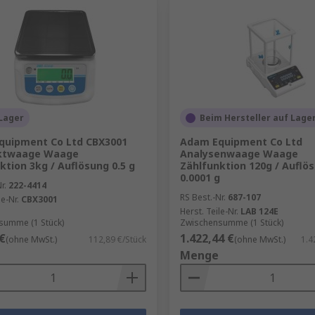
Lager
Beim Hersteller auf Lage
quipment Co Ltd CBX3001
Adam Equipment Co Ltd
twaage Waage
Analysenwaage Waage
ktion 3kg / Auflösung 0.5 g
Zählfunktion 120g / Auflö
0.0001 g
r.
222-4414
RS Best.-Nr.
687-107
le-Nr.
CBX3001
Herst. Teile-Nr.
LAB 124E
summe (1 Stück)
Zwischensumme (1 Stück)
€
1.422,44 €
(ohne MwSt.)
112,89 €/Stück
(ohne MwSt.)
1.4
Menge