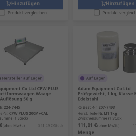
Hinzufügen
Hinzufügen
Produkt vergleichen
Produkt vergleic
 Hersteller auf Lager
Auf Lager
quipment Co Ltd CPW PLUS
Adam Equipment Co Ltd
lattformwaagen Waage
Prüfgewicht, 1 kg, Klasse 
 Auflösung 50 g
Edelstahl
r.
224-7445
RS Best.-Nr.
207-7493
le-Nr.
CPW PLUS 200M+CAL
Herst. Teile-Nr.
M1 1kg
summe (1 Stück)
Zwischensumme (1 Stück)
€
111,01 €
(ohne MwSt.)
521,29 €/Stück
(ohne MwSt.)
1
Menge