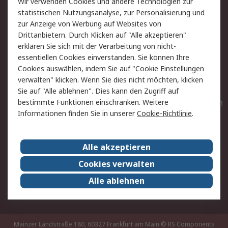
Wir verwenden Cookies und andere Technologien zur
Rücksendungen
Kontakt
statistischen Nutzungsanalyse, zur Personalisierung und
Hilfe
Privatkunden
zur Anzeige von Werbung auf Websites von
Drittanbietern. Durch Klicken auf "Alle akzeptieren"
Rechtliches
erklären Sie sich mit der Verarbeitung von nicht-
essentiellen Cookies einverstanden. Sie können Ihre
AGB
Datenschutz
Cookies auswählen, indem Sie auf "Cookie Einstellungen
Cookie-Richtlinie
Zahlungsbedingungen
verwalten" klicken. Wenn Sie dies nicht möchten, klicken
Copyright/Impressum
Entsorgung
Sie auf "Alle ablehnen". Dies kann den Zugriff auf
Elektrogeräte/Batterien
bestimmte Funktionen einschränken. Weitere
Informationen finden Sie in unserer
Cookie-Richtlinie
.
Über RS
Alle akzeptieren
Unternehmen
RS weltweit
Karriere bei RS
Nachhaltigkeit
Cookies verwalten
Qualität/Umwelt/Zertifikate
Presse-Center
Alle ablehnen
Event-Center
Mainzer Landstraße 180, 60327 Frankfurt am Main
© RS Components