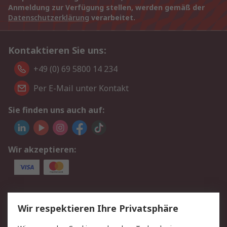
Anmeldung zur Verfügung stellen, werden gemäß der
Datenschutzerklärung
verarbeitet.
Kontaktieren Sie uns:
+49 (0) 69 5800 14 234
Per E-Mail unter Kontakt
Sie finden uns auch auf:
Wir akzeptieren:
Service
Wir respektieren Ihre Privatsphäre
Value Added Services
Lieferlösungen