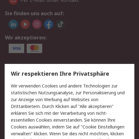
Per E-Mail unter Kontakt
Sie finden uns auch auf:
Wir akzeptieren:
Service
Wir respektieren Ihre Privatsphäre
Value Added Services
Lieferlösungen
Wir verwenden Cookies und andere Technologien zur
Rücksendungen
Kontakt
statistischen Nutzungsanalyse, zur Personalisierung und
Hilfe
Privatkunden
zur Anzeige von Werbung auf Websites von
Drittanbietern. Durch Klicken auf "Alle akzeptieren"
Rechtliches
erklären Sie sich mit der Verarbeitung von nicht-
essentiellen Cookies einverstanden. Sie können Ihre
AGB
Datenschutz
Cookies auswählen, indem Sie auf "Cookie Einstellungen
Cookie-Richtlinie
Zahlungsbedingungen
verwalten" klicken. Wenn Sie dies nicht möchten, klicken