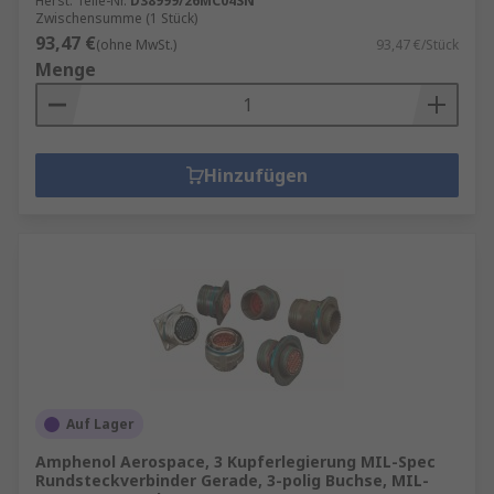
Herst. Teile-Nr.
D38999/26MC04SN
Zwischensumme (1 Stück)
93,47 €
(ohne MwSt.)
93,47 €/Stück
Menge
Hinzufügen
Auf Lager
Amphenol Aerospace, 3 Kupferlegierung MIL-Spec
Rundsteckverbinder Gerade, 3-polig Buchse, MIL-