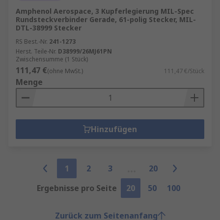
Amphenol Aerospace, 3 Kupferlegierung MIL-Spec
Rundsteckverbinder Gerade, 61-polig Stecker, MIL-
DTL-38999 Stecker
RS Best.-Nr.
241-1273
Herst. Teile-Nr.
D38999/26MJ61PN
Zwischensumme (1 Stück)
111,47 €
(ohne MwSt.)
111,47 €/Stück
Menge
Hinzufügen
1
2
3
20
Ergebnisse pro Seite
20
50
100
Zurück zum Seitenanfang