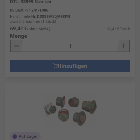
DTL-38999 Stecker
RS Best.-Nr.
241-1006
Herst. Teile-Nr.
D38999/20JA98PN
Zwischensumme (1 Stück)
69,42 €
(ohne MwSt.)
69,42 €/Stück
Menge
Hinzufügen
Auf Lager