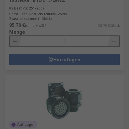
16 Stecker, MIL-DTL-26482,
RS Best.-Nr.
251-2567
Herst. Teile-Nr.
VG95328M16-26PW
Zwischensumme (1 Stück)
95,70 €
(ohne MwSt.)
95,70 €/Stück
Menge
Hinzufügen
Auf Lager