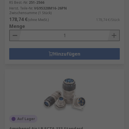
RS Best.-Nr.
251-2566
Herst. Teile-Nr.
VG95328M16-26PN
Zwischensumme (1 Stück)
178,74 €
(ohne MwSt.)
178,74 €/Stück
Menge
Hinzufügen
Auf Lager
Amphenol Air LB ECTA 133 Standard