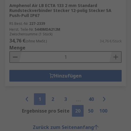
Amphenol Air LB ECTA 133 2 mm Standard
Rundsteckverbinder Stecker 12-polig Stecker 5A
Push-Pull IP67
RS Best.-Nr.
227-2339
Herst. Teile-Nr.
5440MDA212M
Zwischensumme (1 Stück)
34,76 €
(ohne MwSt.)
34,76 €/Stück
Menge
Hinzufügen
1
2
3
40
Ergebnisse pro Seite
20
50
100
Zurück zum Seitenanfang