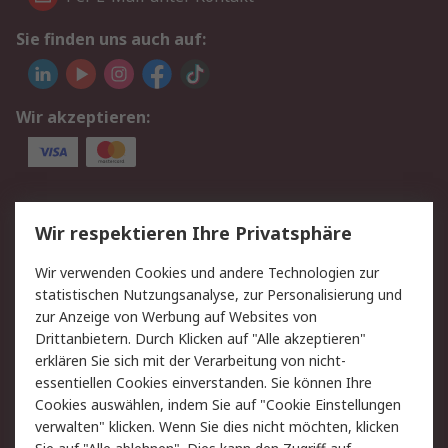
Sie finden uns auch auf:
Wir akzeptieren:
Service
Wir respektieren Ihre Privatsphäre
Value Added Services
Lieferlösungen
Wir verwenden Cookies und andere Technologien zur
Rücksendungen
Kontakt
statistischen Nutzungsanalyse, zur Personalisierung und
Hilfe
Privatkunden
zur Anzeige von Werbung auf Websites von
Drittanbietern. Durch Klicken auf "Alle akzeptieren"
Rechtliches
erklären Sie sich mit der Verarbeitung von nicht-
essentiellen Cookies einverstanden. Sie können Ihre
AGB
Datenschutz
Cookies auswählen, indem Sie auf "Cookie Einstellungen
Cookie-Richtlinie
Zahlungsbedingungen
verwalten" klicken. Wenn Sie dies nicht möchten, klicken
Copyright/Impressum
Entsorgung