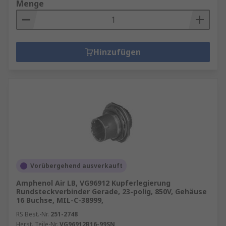
Menge
Hinzufügen
Vorübergehend ausverkauft
Amphenol Air LB, VG96912 Kupferlegierung
Rundsteckverbinder Gerade, 23-polig, 850V, Gehäuse
16 Buchse, MIL-C-38999,
RS Best.-Nr.
251-2748
Herst. Teile-Nr.
VG96912B16-99SN