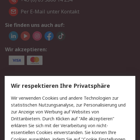
Per E-Mail unter Kontakt
Sie finden uns auch auf:
Wir akzeptieren:
Service
Wir respektieren Ihre Privatsphäre
Value Added Services
Lieferlösungen
Wir verwenden Cookies und andere Technologien zur
Rücksendungen
Kontakt
statistischen Nutzungsanalyse, zur Personalisierung und
Hilfe
Privatkunden
zur Anzeige von Werbung auf Websites von
Drittanbietern. Durch Klicken auf "Alle akzeptieren"
Rechtliches
erklären Sie sich mit der Verarbeitung von nicht-
essentiellen Cookies einverstanden. Sie können Ihre
AGB
Datenschutz
Cookies auswählen, indem Sie auf "Cookie Einstellungen