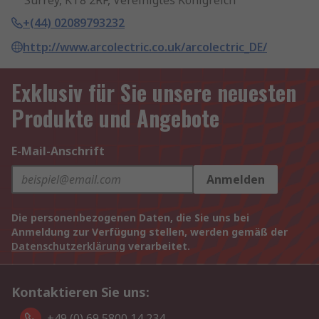
Surrey, KT8 2RF, Vereinigtes Königreich
+(44) 02089793232
http://www.arcolectric.co.uk/arcolectric_DE/
Exklusiv für Sie unsere neuesten
Produkte und Angebote
E-Mail-Anschrift
Anmelden
Die personenbezogenen Daten, die Sie uns bei
Anmeldung zur Verfügung stellen, werden gemäß der
Datenschutzerklärung
verarbeitet.
Kontaktieren Sie uns:
+49 (0) 69 5800 14 234