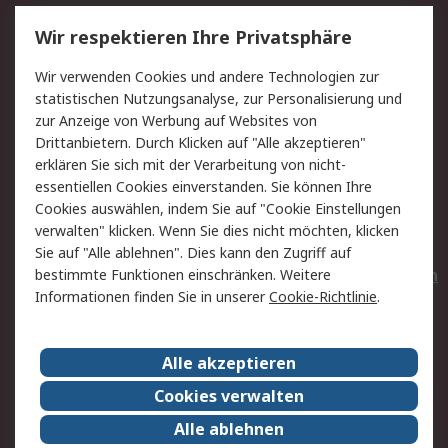
Service
Wir respektieren Ihre Privatsphäre
Value Added Services
Lieferlösungen
Wir verwenden Cookies und andere Technologien zur
Rücksendungen
Kontakt
statistischen Nutzungsanalyse, zur Personalisierung und
Hilfe
Privatkunden
zur Anzeige von Werbung auf Websites von
Drittanbietern. Durch Klicken auf "Alle akzeptieren"
Rechtliches
erklären Sie sich mit der Verarbeitung von nicht-
essentiellen Cookies einverstanden. Sie können Ihre
AGB
Datenschutz
Cookies auswählen, indem Sie auf "Cookie Einstellungen
Cookie-Richtlinie
Zahlungsbedingungen
verwalten" klicken. Wenn Sie dies nicht möchten, klicken
Copyright/Impressum
Entsorgung
Sie auf "Alle ablehnen". Dies kann den Zugriff auf
Elektrogeräte/Batterien
bestimmte Funktionen einschränken. Weitere
Informationen finden Sie in unserer
Cookie-Richtlinie
.
Über RS
Alle akzeptieren
Unternehmen
RS weltweit
Karriere bei RS
Nachhaltigkeit
Cookies verwalten
Qualität/Umwelt/Zertifikate
Presse-Center
Alle ablehnen
Event-Center