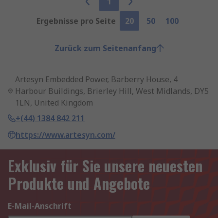
1
Ergebnisse pro Seite
20
50
100
Zurück zum Seitenanfang
Artesyn Embedded Power, Barberry House, 4
Harbour Buildings, Brierley Hill, West Midlands, DY5
1LN, United Kingdom
+(44) 1384 842 211
https://www.artesyn.com/
Exklusiv für Sie unsere neuesten
Produkte und Angebote
E-Mail-Anschrift