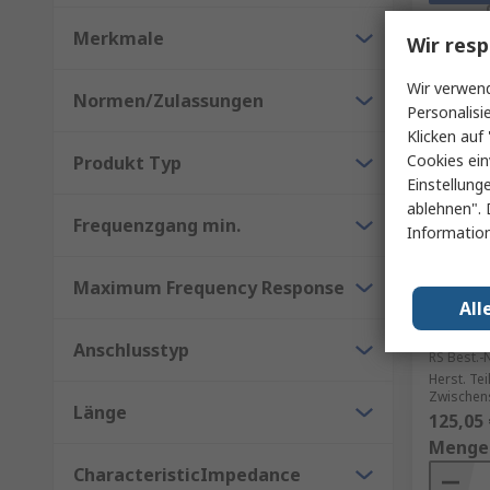
Merkmale
Wir resp
Wir verwend
Normen/Zulassungen
Personalisi
Klicken auf 
Cookies ein
Produkt Typ
Einstellung
ablehnen". 
Frequenzgang min.
Information
Auf 
Maximum Frequency Response
Audio-T
All
Kondens
100 Ω 1
Anschlusstyp
RS Best.-N
Herst. Tei
Zwischen
Länge
125,05 
Menge
CharacteristicImpedance