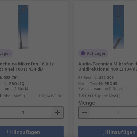
Lager
Auf Lager
echnica Mikrofon 16 kHz
Audio-Technica Mikrofon 
ktional 100 Ω 134 dB
Unidirektional 100 Ω 134 d
r.
522-761
RS Best.-Nr.
522-806
le-Nr.
PRO49Q
Herst. Teile-Nr.
PRO45
summe (1 Stück)
Zwischensumme (1 Stück)
€
137,67 €
(ohne MwSt.)
162,94 €/Stück
(ohne MwSt.)
1
Menge
Hinzufügen
Hinzufügen