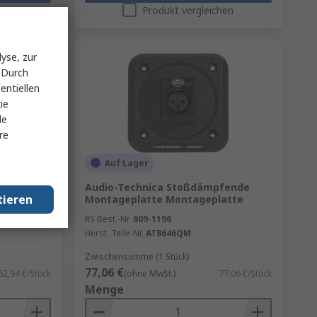
hen
Produkt vergleichen
yse, zur
 Durch
entiellen
ie
le
re
Auf Lager
Audio-Technica Stoßdämpfende
tieren
rektional
Montageplatte Montageplatte
RS Best.-Nr.
809-1196
Herst. Teile-Nr.
AT8646QM
Zwischensumme (1 Stück)
77,06 €
62,94 €/Stück
(ohne MwSt.)
77,06 €/Stück
Menge