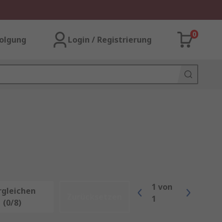
0
olgung
Login / Registrierung
1
von
rgleichen
Zurücksetzen
1
(0/8)