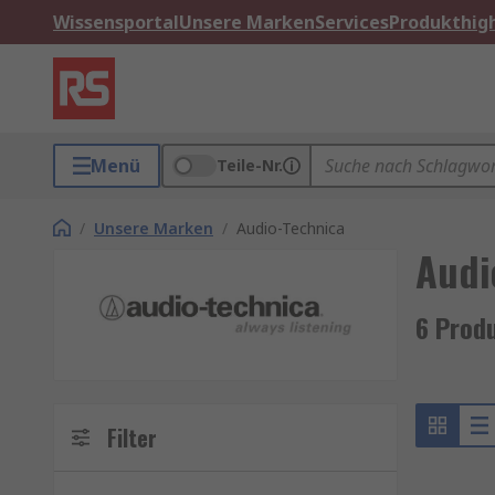
Wissensportal
Unsere Marken
Services
Produkthigh
Menü
Teile-Nr.
/
Unsere Marken
/
Audio-Technica
Audi
6 Prod
Filter