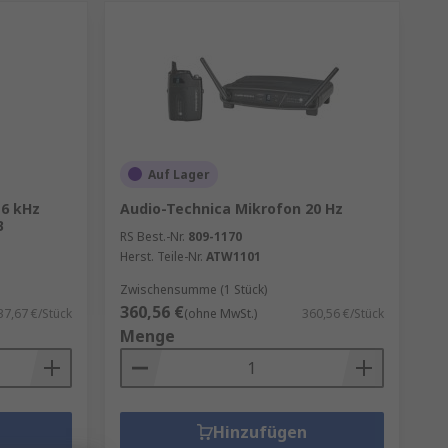
Auf Lager
16 kHz
Audio-Technica Mikrofon 20 Hz
B
RS Best.-Nr.
809-1170
Herst. Teile-Nr.
ATW1101
Zwischensumme (1 Stück)
360,56 €
37,67 €/Stück
(ohne MwSt.)
360,56 €/Stück
Menge
Hinzufügen