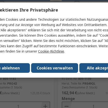
Produkt vergleichen
Produkt vergleic
ektieren Ihre Privatsphäre
en Cookies und andere Technologien zur statistischen Nutzungsanal
erung und zur Anzeige von Werbung auf Websites von Drittanbietern.
"Alle akzeptieren" erklären Sie sich mit der Verarbeitung von nicht-ess
verstanden. Sie können Ihre Cookies auswählen, indem Sie auf "Cook
en verwalten" klicken. Wenn Sie dies nicht möchten, klicken Sie auf "Al
Dies kann den Zugriff auf bestimmte Funktionen einschränken. Weite
en finden Sie in unserer
Cookie-Richtlinie
.
Lager
Auf Lager
echnica Mikrofon
Audio-Technica Mikrofon
e ablehnen
Cookies verwalten
Alle akzep
ator 14 kHz Unidirektional
Schwanenhals 16 kHz Unidi
34 dB
100 Ω 134 dB
r.
809-1183
RS Best.-Nr.
809-1199
le-Nr.
PRO42
Herst. Teile-Nr.
PR049QL
summe (1 Stück)
Zwischensumme (1 Stück)
€
162,94 €
(ohne MwSt.)
125,05 €/Stück
(ohne MwSt.)
1
Menge