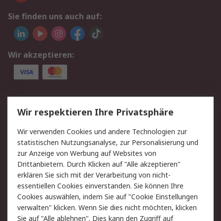
Sie finden uns auch auf:
Wir akzeptieren:
Service
Wir respektieren Ihre Privatsphäre
Value Added Services
Lieferlösungen
Wir verwenden Cookies und andere Technologien zur
Rücksendungen
Kontakt
statistischen Nutzungsanalyse, zur Personalisierung und
Hilfe
Privatkunden
zur Anzeige von Werbung auf Websites von
Drittanbietern. Durch Klicken auf "Alle akzeptieren"
Rechtliches
erklären Sie sich mit der Verarbeitung von nicht-
essentiellen Cookies einverstanden. Sie können Ihre
AGB
Datenschutz
Cookies auswählen, indem Sie auf "Cookie Einstellungen
Cookie-Richtlinie
Zahlungsbedingungen
verwalten" klicken. Wenn Sie dies nicht möchten, klicken
Copyright/Impressum
Entsorgung
Sie auf "Alle ablehnen". Dies kann den Zugriff auf