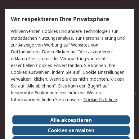
Service
Wir respektieren Ihre Privatsphäre
Value Added Services
Lieferlösungen
Wir verwenden Cookies und andere Technologien zur
Rücksendungen
Kontakt
statistischen Nutzungsanalyse, zur Personalisierung und
Hilfe
Privatkunden
zur Anzeige von Werbung auf Websites von
Drittanbietern. Durch Klicken auf "Alle akzeptieren"
Rechtliches
erklären Sie sich mit der Verarbeitung von nicht-
essentiellen Cookies einverstanden. Sie können Ihre
AGB
Datenschutz
Cookies auswählen, indem Sie auf "Cookie Einstellungen
Cookie-Richtlinie
Zahlungsbedingungen
verwalten" klicken. Wenn Sie dies nicht möchten, klicken
Copyright/Impressum
Entsorgung
Sie auf "Alle ablehnen". Dies kann den Zugriff auf
Elektrogeräte/Batterien
bestimmte Funktionen einschränken. Weitere
Informationen finden Sie in unserer
Cookie-Richtlinie
.
Über RS
Alle akzeptieren
Unternehmen
RS weltweit
Karriere bei RS
Nachhaltigkeit
Cookies verwalten
Qualität/Umwelt/Zertifikate
Presse-Center