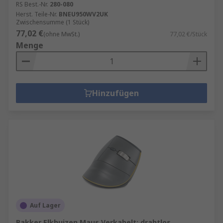
RS Best.-Nr.
280-080
Herst. Teile-Nr.
BNEU950WV2UK
Zwischensumme (1 Stück)
77,02 €
(ohne MwSt.)
77,02 €/Stück
Menge
Hinzufügen
Auf Lager
Bakker Elkhuizen Maus Verkabelt; drahtlos