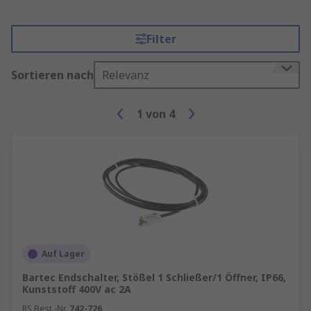
Filter
Sortieren nach
Relevanz
1
von
4
Auf Lager
Bartec Endschalter, Stößel 1 Schließer/1 Öffner, IP66,
Kunststoff 400V ac 2A
RS Best.-Nr.
742-726