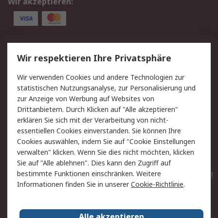
Wir akzeptieren:
Service
Wir respektieren Ihre Privatsphäre
Value Added Services
Lieferlösungen
Wir verwenden Cookies und andere Technologien zur
Rücksendungen
Kontakt
statistischen Nutzungsanalyse, zur Personalisierung und
Hilfe
Privatkunden
zur Anzeige von Werbung auf Websites von
Drittanbietern. Durch Klicken auf "Alle akzeptieren"
Rechtliches
erklären Sie sich mit der Verarbeitung von nicht-
essentiellen Cookies einverstanden. Sie können Ihre
AGB
Datenschutz
Cookies auswählen, indem Sie auf "Cookie Einstellungen
Cookie-Richtlinie
Zahlungsbedingungen
verwalten" klicken. Wenn Sie dies nicht möchten, klicken
Copyright/Impressum
Entsorgung
Sie auf "Alle ablehnen". Dies kann den Zugriff auf
Elektrogeräte/Batterien
bestimmte Funktionen einschränken. Weitere
Informationen finden Sie in unserer
Cookie-Richtlinie
.
Über RS
Alle akzeptieren
Unternehmen
RS weltweit