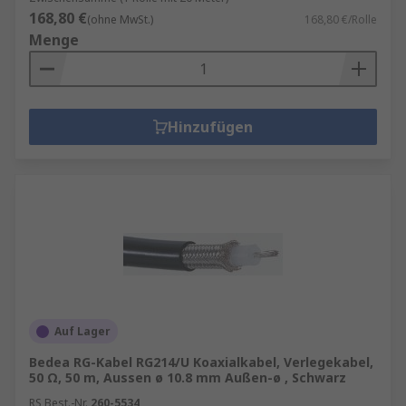
168,80 €
(ohne MwSt.)
168,80 €/Rolle
Menge
Hinzufügen
Auf Lager
Bedea RG-Kabel RG214/U Koaxialkabel, Verlegekabel,
50 Ω, 50 m, Aussen ø 10.8 mm Außen-ø , Schwarz
RS Best.-Nr.
260-5534