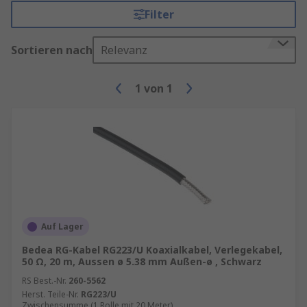
Filter
Sortieren nach
Relevanz
1
von
1
Auf Lager
Bedea RG-Kabel RG223/U Koaxialkabel, Verlegekabel,
50 Ω, 20 m, Aussen ø 5.38 mm Außen-ø , Schwarz
RS Best.-Nr.
260-5562
Herst. Teile-Nr.
RG223/U
Zwischensumme (1 Rolle mit 20 Meter)