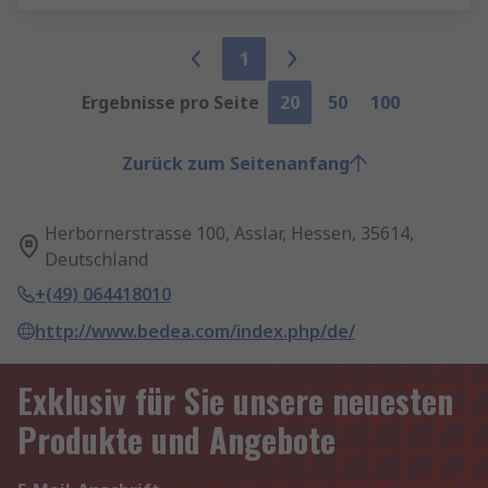
1
Ergebnisse pro Seite
20
50
100
Zurück zum Seitenanfang
Herbornerstrasse 100, Asslar, Hessen, 35614,
Deutschland
+(49) 064418010
http://www.bedea.com/index.php/de/
Exklusiv für Sie unsere neuesten
Produkte und Angebote