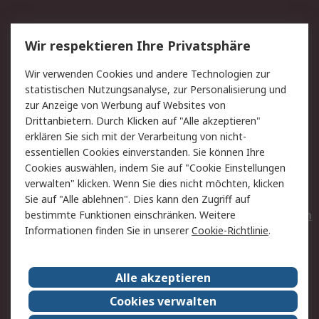
Service
Wir respektieren Ihre Privatsphäre
Value Added Services
Lieferlösungen
Wir verwenden Cookies und andere Technologien zur
Rücksendungen
Kontakt
statistischen Nutzungsanalyse, zur Personalisierung und
Hilfe
Privatkunden
zur Anzeige von Werbung auf Websites von
Drittanbietern. Durch Klicken auf "Alle akzeptieren"
Rechtliches
erklären Sie sich mit der Verarbeitung von nicht-
essentiellen Cookies einverstanden. Sie können Ihre
AGB
Datenschutz
Cookies auswählen, indem Sie auf "Cookie Einstellungen
Cookie-Richtlinie
Zahlungsbedingungen
verwalten" klicken. Wenn Sie dies nicht möchten, klicken
Copyright/Impressum
Entsorgung
Sie auf "Alle ablehnen". Dies kann den Zugriff auf
Elektrogeräte/Batterien
bestimmte Funktionen einschränken. Weitere
Informationen finden Sie in unserer
Cookie-Richtlinie
.
Über RS
Alle akzeptieren
Unternehmen
RS weltweit
Karriere bei RS
Nachhaltigkeit
Cookies verwalten
Qualität/Umwelt/Zertifikate
Presse-Center