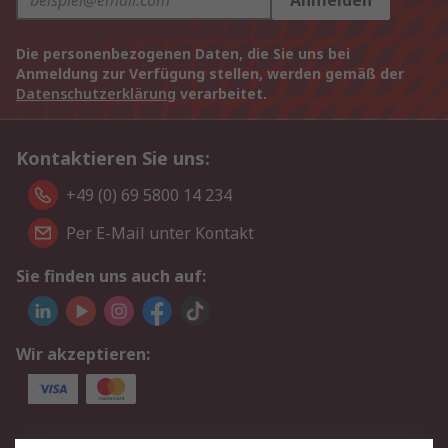
Anmelden
Die personenbezogenen Daten, die Sie uns bei
Anmeldung zur Verfügung stellen, werden gemäß der
Datenschutzerklärung
verarbeitet.
Kontaktieren Sie uns:
+49 (0) 69 5800 14 234
Per E-Mail unter Kontakt
Sie finden uns auch auf:
Wir akzeptieren:
Service