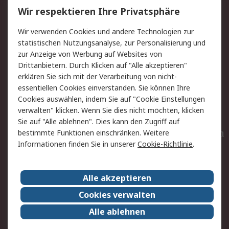
Wir respektieren Ihre Privatsphäre
Value Added Services
Lieferlösungen
Wir verwenden Cookies und andere Technologien zur
Rücksendungen
Kontakt
statistischen Nutzungsanalyse, zur Personalisierung und
Hilfe
Privatkunden
zur Anzeige von Werbung auf Websites von
Drittanbietern. Durch Klicken auf "Alle akzeptieren"
Rechtliches
erklären Sie sich mit der Verarbeitung von nicht-
essentiellen Cookies einverstanden. Sie können Ihre
AGB
Datenschutz
Cookies auswählen, indem Sie auf "Cookie Einstellungen
Cookie-Richtlinie
Zahlungsbedingungen
verwalten" klicken. Wenn Sie dies nicht möchten, klicken
Copyright/Impressum
Entsorgung
Sie auf "Alle ablehnen". Dies kann den Zugriff auf
Elektrogeräte/Batterien
bestimmte Funktionen einschränken. Weitere
Informationen finden Sie in unserer
Cookie-Richtlinie
.
Über RS
Alle akzeptieren
Unternehmen
RS weltweit
Karriere bei RS
Nachhaltigkeit
Cookies verwalten
Qualität/Umwelt/Zertifikate
Presse-Center
Alle ablehnen
Event-Center