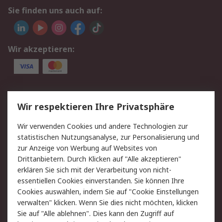
Sie finden uns auch auf:
Wir akzeptieren:
Service
Wir respektieren Ihre Privatsphäre
Value Added Services
Lieferlösungen
Wir verwenden Cookies und andere Technologien zur
Rücksendungen
Kontakt
statistischen Nutzungsanalyse, zur Personalisierung und
Hilfe
Privatkunden
zur Anzeige von Werbung auf Websites von
Drittanbietern. Durch Klicken auf "Alle akzeptieren"
Rechtliches
erklären Sie sich mit der Verarbeitung von nicht-
essentiellen Cookies einverstanden. Sie können Ihre
AGB
Datenschutz
Cookies auswählen, indem Sie auf "Cookie Einstellungen
Cookie-Richtlinie
Zahlungsbedingungen
verwalten" klicken. Wenn Sie dies nicht möchten, klicken
Copyright/Impressum
Entsorgung
Sie auf "Alle ablehnen". Dies kann den Zugriff auf