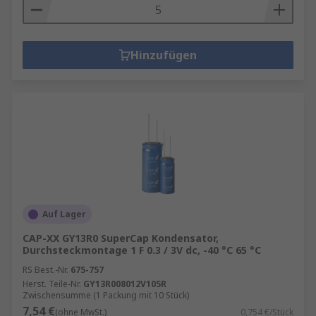
Hinzufügen
Auf Lager
CAP-XX GY13R0 SuperCap Kondensator,
Durchsteckmontage 1 F 0.3 / 3V dc, -40 °C 65 °C
RS Best.-Nr.
675-757
Herst. Teile-Nr.
GY13R008012V105R
Zwischensumme (1 Packung mit 10 Stück)
7,54 €
(ohne MwSt.)
0,754 €/Stück