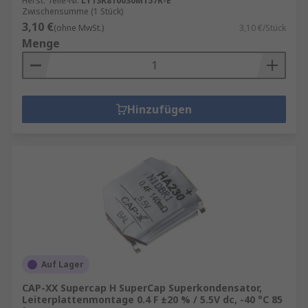
Herst. Teile-Nr.
LY13R810030M157R-E
Zwischensumme (1 Stück)
3,10 €
(ohne MwSt.)
3,10 €/Stück
Menge
Hinzufügen
Auf Lager
CAP-XX Supercap H SuperCap Superkondensator,
Leiterplattenmontage 0.4 F ±20 % / 5.5V dc, -40 °C 85