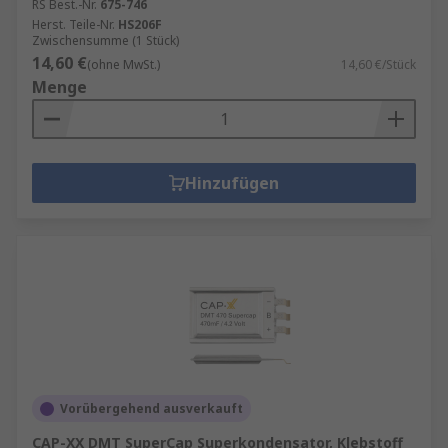
RS Best.-Nr.
675-746
Herst. Teile-Nr.
HS206F
Zwischensumme (1 Stück)
14,60 €
(ohne MwSt.)
14,60 €/Stück
Menge
Hinzufügen
Vorübergehend ausverkauft
CAP-XX DMT SuperCap Superkondensator, Klebstoff