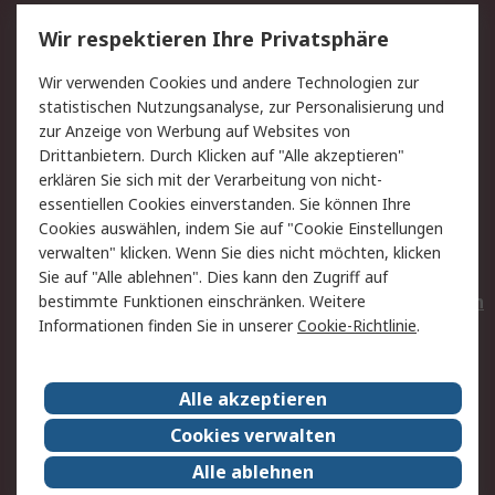
Service
Wir respektieren Ihre Privatsphäre
Value Added Services
Lieferlösungen
Wir verwenden Cookies und andere Technologien zur
Rücksendungen
Kontakt
statistischen Nutzungsanalyse, zur Personalisierung und
Hilfe
Privatkunden
zur Anzeige von Werbung auf Websites von
Drittanbietern. Durch Klicken auf "Alle akzeptieren"
Rechtliches
erklären Sie sich mit der Verarbeitung von nicht-
essentiellen Cookies einverstanden. Sie können Ihre
AGB
Datenschutz
Cookies auswählen, indem Sie auf "Cookie Einstellungen
Cookie-Richtlinie
Zahlungsbedingungen
verwalten" klicken. Wenn Sie dies nicht möchten, klicken
Copyright/Impressum
Entsorgung
Sie auf "Alle ablehnen". Dies kann den Zugriff auf
Elektrogeräte/Batterien
bestimmte Funktionen einschränken. Weitere
Informationen finden Sie in unserer
Cookie-Richtlinie
.
Über RS
Alle akzeptieren
Unternehmen
RS weltweit
Karriere bei RS
Nachhaltigkeit
Cookies verwalten
Qualität/Umwelt/Zertifikate
Presse-Center
Alle ablehnen
Event-Center