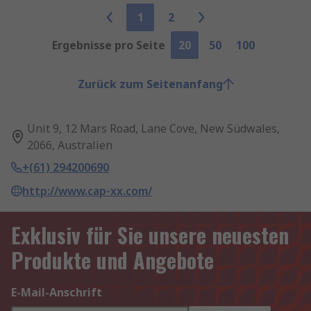
1
2
Ergebnisse pro Seite
20
50
100
Zurück zum Seitenanfang
Unit 9, 12 Mars Road, Lane Cove, New Südwales,
2066, Australien
+(61) 294200690
http://www.cap-xx.com/
Exklusiv für Sie unsere neuesten
Produkte und Angebote
E-Mail-Anschrift