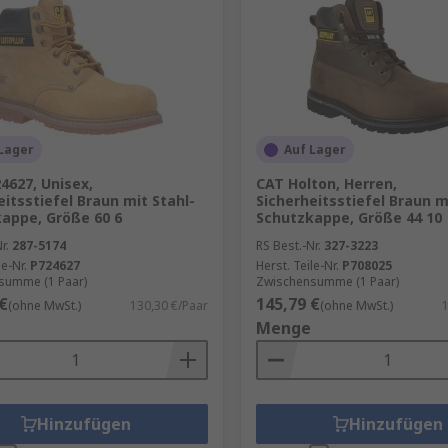
Lager
Auf Lager
4627, Unisex,
CAT Holton, Herren,
eitsstiefel Braun mit Stahl-
Sicherheitsstiefel Braun m
appe, Größe 60 6
Schutzkappe, Größe 44 10
r.
287-5174
RS Best.-Nr.
327-3223
le-Nr.
P724627
Herst. Teile-Nr.
P708025
summe (1 Paar)
Zwischensumme (1 Paar)
€
145,79 €
(ohne MwSt.)
130,30 €/Paar
(ohne MwSt.)
1
Menge
Hinzufügen
Hinzufügen