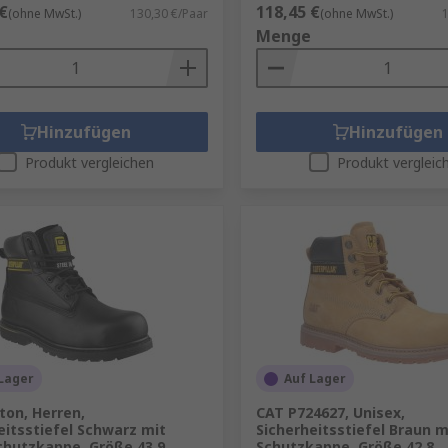
€
118,45 €
(ohne MwSt.)
130,30 €/Paar
(ohne MwSt.)
1
Menge
Hinzufügen
Hinzufügen
Produkt vergleichen
Produkt vergleic
Lager
Auf Lager
ton, Herren,
CAT P724627, Unisex,
eitsstiefel Schwarz mit
Sicherheitsstiefel Braun m
chutzkappe, Größe 43 9
Schutzkappe, Größe 42 8