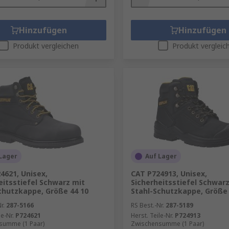
Hinzufügen
Hinzufügen
Produkt vergleichen
Produkt vergleic
Lager
Auf Lager
4621, Unisex,
CAT P724913, Unisex,
eitsstiefel Schwarz mit
Sicherheitsstiefel Schwar
chutzkappe, Größe 44 10
Stahl-Schutzkappe, Größe 
r.
287-5166
RS Best.-Nr.
287-5189
le-Nr.
P724621
Herst. Teile-Nr.
P724913
summe (1 Paar)
Zwischensumme (1 Paar)