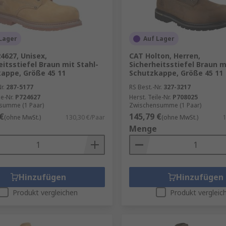
Lager
Auf Lager
4627, Unisex,
CAT Holton, Herren,
eitsstiefel Braun mit Stahl-
Sicherheitsstiefel Braun m
appe, Größe 45 11
Schutzkappe, Größe 45 11
r.
287-5177
RS Best.-Nr.
327-3217
le-Nr.
P724627
Herst. Teile-Nr.
P708025
summe (1 Paar)
Zwischensumme (1 Paar)
€
145,79 €
(ohne MwSt.)
130,30 €/Paar
(ohne MwSt.)
1
Menge
Hinzufügen
Hinzufügen
Produkt vergleichen
Produkt vergleic