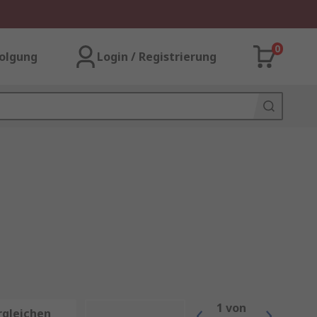
0
olgung
Login / Registrierung
1
von
rgleichen