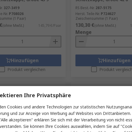
r.
327-3419
RS Best.-Nr.
287-5175
le-Nr.
P708026
Herst. Teile-Nr.
P724627
summe (1 Paar)
Zwischensumme (1 Paar)
€
130,30 €
(ohne MwSt.)
145,79 €/Paar
(ohne MwSt.)
1
Menge
Hinzufügen
Hinzufügen
Produkt vergleichen
Produkt vergleic
ektieren Ihre Privatsphäre
en Cookies und andere Technologien zur statistischen Nutzungsanal
erung und zur Anzeige von Werbung auf Websites von Drittanbietern.
"Alle akzeptieren" erklären Sie sich mit der Verarbeitung von nicht-ess
verstanden. Sie können Ihre Cookies auswählen, indem Sie auf "Cook