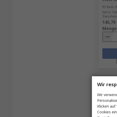
RS Best.-N
Herst. Tei
Zwischen
145,79 
Menge
Wir resp
Wir verwend
Personalisi
Klicken auf 
Cookies ein