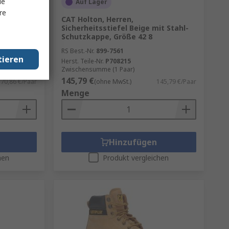
le
Auf Lager
re
CAT Holton, Herren,
it Stahl-
Sicherheitsstiefel Beige mit Stahl-
Schutzkappe, Größe 42 8
RS Best.-Nr.
899-7561
tieren
Herst. Teile-Nr.
P708215
Zwischensumme (1 Paar)
145,79 €
70,86 €/Paar
(ohne MwSt.)
145,79 €/Paar
Menge
Hinzufügen
hen
Produkt vergleichen