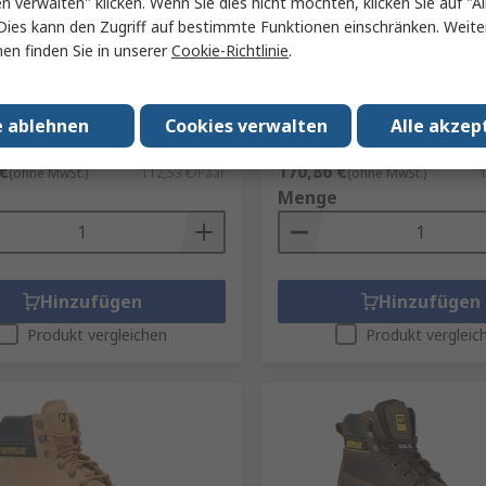
en verwalten" klicken. Wenn Sie dies nicht möchten, klicken Sie auf "Al
Lager
Auf Lager
Dies kann den Zugriff auf bestimmte Funktionen einschränken. Weite
5078, Herren,
CAT Pelton, Herren,
en finden Sie in unserer
Cookie-Richtlinie
.
eitsstiefel Grau mit Stahl-
Sicherheitsstiefel Beige m
appe, Größe 42 8
Schutzkappe, Größe 45 11
r.
287-5186
RS Best.-Nr.
184-5845
e ablehnen
Cookies verwalten
Alle akzep
le-Nr.
P725078
Herst. Teile-Nr.
P720781
summe (1 Paar)
Zwischensumme (1 Paar)
€
170,86 €
(ohne MwSt.)
112,53 €/Paar
(ohne MwSt.)
1
Menge
Hinzufügen
Hinzufügen
Produkt vergleichen
Produkt vergleic