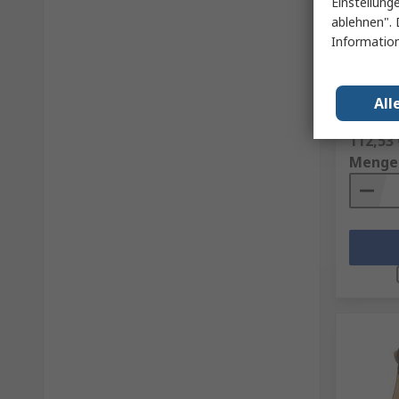
Einstellung
Auf 
ablehnen". 
CAT P72
Information
Sicherh
Schutzk
RS Best.-N
All
Herst. Tei
Zwischen
112,53 
Menge