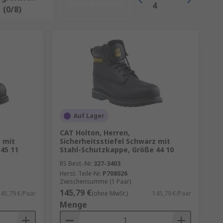
Zurücksetzen
4
(0/8)
Auf Lager
CAT Holton, Herren,
z mit
Sicherheitsstiefel Schwarz mit
45 11
Stahl-Schutzkappe, Größe 44 10
RS Best.-Nr.
327-3403
Herst. Teile-Nr.
P708026
Zwischensumme (1 Paar)
145,79 €
45,79 €/Paar
(ohne MwSt.)
145,79 €/Paar
Menge