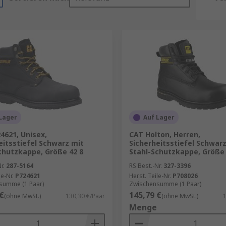
Lager
Auf Lager
4621, Unisex,
CAT Holton, Herren,
eitsstiefel Schwarz mit
Sicherheitsstiefel Schwar
chutzkappe, Größe 42 8
Stahl-Schutzkappe, Größe 
r.
287-5164
RS Best.-Nr.
327-3396
le-Nr.
P724621
Herst. Teile-Nr.
P708026
summe (1 Paar)
Zwischensumme (1 Paar)
€
145,79 €
(ohne MwSt.)
130,30 €/Paar
(ohne MwSt.)
1
Menge