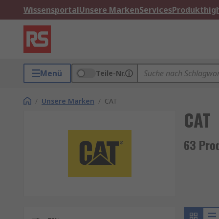
Wissensportal
Unsere Marken
Services
Produkthigh
Menü
Teile-Nr.
/
Unsere Marken
/
CAT
CAT
63 Pro