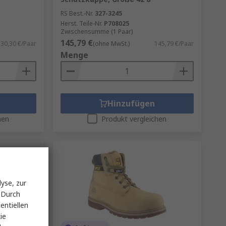
RS Best.-Nr.
327-3245
Herst. Teile-Nr.
P708025
Zwischensumme (1 Paar)
145,79 €
30,30 €/Paar
(ohne MwSt.)
145,79 €/Paar
Menge
Hinzufügen
hen
Produkt vergleichen
yse, zur
 Durch
entiellen
ie